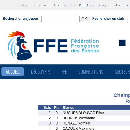
Plan du site
|
Contact
|
Publications
|
Mon C
Rechercher un joueur
Rechercher un club
ACCUEIL
DÉCOUVRIR
FFE
COMPÉTITIONS
SECTEU
Champ
R
Ech.
Pts
Blancs
1
0
NUGUES BLOUVAC Elise
2
0
BEUROIS Alexandre
3
0
RENAZE Romain
4
0
CADOUX Maxandre