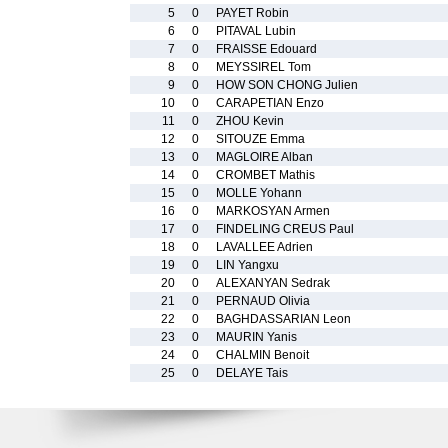
5
0
PAYET Robin
6
0
PITAVAL Lubin
7
0
FRAISSE Edouard
8
0
MEYSSIREL Tom
9
0
HOW SON CHONG Julien
10
0
CARAPETIAN Enzo
11
0
ZHOU Kevin
12
0
SITOUZE Emma
13
0
MAGLOIRE Alban
14
0
CROMBET Mathis
15
0
MOLLE Yohann
16
0
MARKOSYAN Armen
17
0
FINDELING CREUS Paul
18
0
LAVALLEE Adrien
19
0
LIN Yangxu
20
0
ALEXANYAN Sedrak
21
0
PERNAUD Olivia
22
0
BAGHDASSARIAN Leon
23
0
MAURIN Yanis
24
0
CHALMIN Benoit
25
0
DELAYE Tais