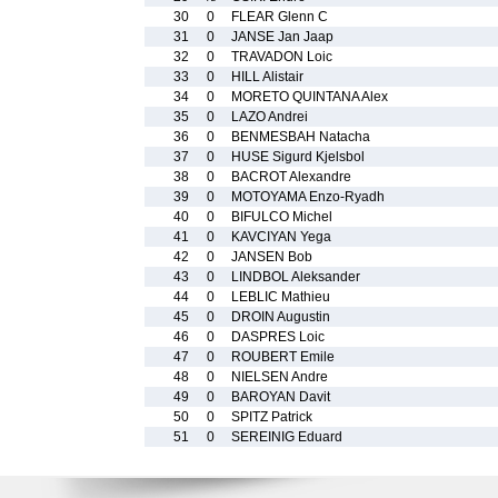
30
0
FLEAR Glenn C
31
0
JANSE Jan Jaap
32
0
TRAVADON Loic
33
0
HILL Alistair
34
0
MORETO QUINTANA Alex
35
0
LAZO Andrei
36
0
BENMESBAH Natacha
37
0
HUSE Sigurd Kjelsbol
38
0
BACROT Alexandre
39
0
MOTOYAMA Enzo-Ryadh
40
0
BIFULCO Michel
41
0
KAVCIYAN Yega
42
0
JANSEN Bob
43
0
LINDBOL Aleksander
44
0
LEBLIC Mathieu
45
0
DROIN Augustin
46
0
DASPRES Loic
47
0
ROUBERT Emile
48
0
NIELSEN Andre
49
0
BAROYAN Davit
50
0
SPITZ Patrick
51
0
SEREINIG Eduard