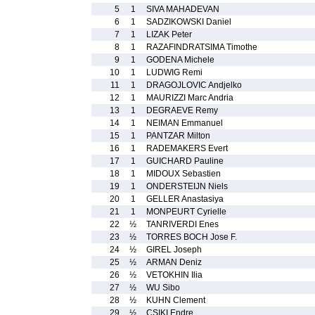
5
1
SIVA MAHADEVAN
6
1
SADZIKOWSKI Daniel
7
1
LIZAK Peter
8
1
RAZAFINDRATSIMA Timothe
9
1
GODENA Michele
10
1
LUDWIG Remi
11
1
DRAGOJLOVIC Andjelko
12
1
MAURIZZI Marc Andria
13
1
DEGRAEVE Remy
14
1
NEIMAN Emmanuel
15
1
PANTZAR Milton
16
1
RADEMAKERS Evert
17
1
GUICHARD Pauline
18
1
MIDOUX Sebastien
19
1
ONDERSTEIJN Niels
20
1
GELLER Anastasiya
21
1
MONPEURT Cyrielle
22
½
TANRIVERDI Enes
23
½
TORRES BOCH Jose F.
24
½
GIREL Joseph
25
½
ARMAN Deniz
26
½
VETOKHIN Ilia
27
½
WU Sibo
28
½
KUHN Clement
29
½
CSIKI Endre