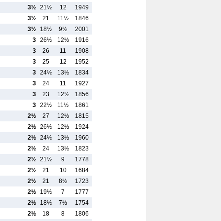
3½
21½
12
1949
3½
21
11½
1846
3½
18½
9½
2001
3
26½
12½
1916
3
26
11
1908
3
25
12
1952
3
24½
13½
1834
3
24
11
1927
3
23
12½
1856
3
22½
11½
1861
2½
27
12½
1815
2½
26½
12½
1924
2½
24½
13½
1960
2½
24
13½
1823
2½
21½
9
1778
2½
21
10
1684
2½
21
8½
1723
2½
19½
7
1777
2½
18½
7½
1754
2½
18
8
1806