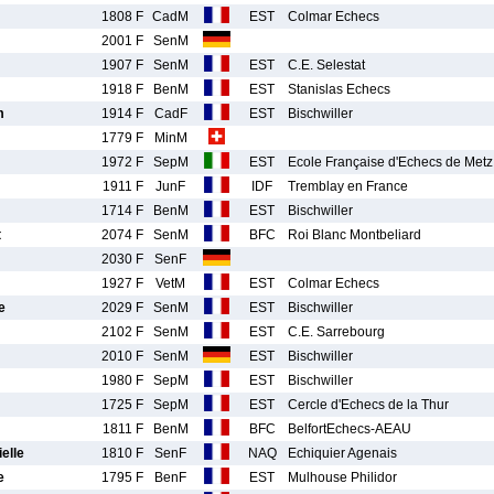
1808 F
CadM
EST
Colmar Echecs
2001 F
SenM
1907 F
SenM
EST
C.E. Selestat
1918 F
BenM
EST
Stanislas Echecs
m
1914 F
CadF
EST
Bischwiller
1779 F
MinM
1972 F
SepM
EST
Ecole Française d'Echecs de Metz
1911 F
JunF
IDF
Tremblay en France
1714 F
BenM
EST
Bischwiller
t
2074 F
SenM
BFC
Roi Blanc Montbeliard
2030 F
SenF
1927 F
VetM
EST
Colmar Echecs
e
2029 F
SenM
EST
Bischwiller
2102 F
SenM
EST
C.E. Sarrebourg
2010 F
SenM
EST
Bischwiller
1980 F
SepM
EST
Bischwiller
1725 F
SepM
EST
Cercle d'Echecs de la Thur
1811 F
BenM
BFC
BelfortEchecs-AEAU
elle
1810 F
SenF
NAQ
Echiquier Agenais
e
1795 F
BenF
EST
Mulhouse Philidor