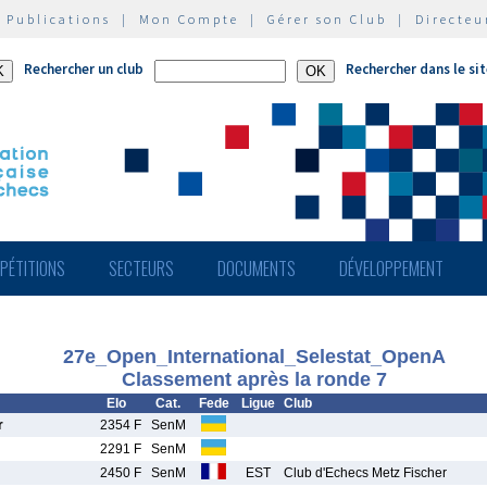
|
Publications
|
Mon Compte
|
Gérer son Club
|
Directeu
Rechercher un club
Rechercher dans le si
PÉTITIONS
SECTEURS
DOCUMENTS
DÉVELOPPEMENT
27e_Open_International_Selestat_OpenA
Classement après la ronde 7
Elo
Cat.
Fede
Ligue
Club
r
2354 F
SenM
2291 F
SenM
2450 F
SenM
EST
Club d'Echecs Metz Fischer