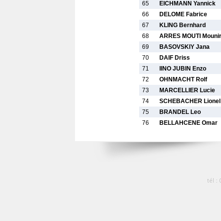
65
EICHMANN Yannick
66
DELOME Fabrice
67
KLING Bernhard
68
ARRES MOUTI Mouni
69
BASOVSKIY Jana
70
DAIF Driss
71
IINO JUBIN Enzo
72
OHNMACHT Rolf
73
MARCELLIER Lucie
74
SCHEBACHER Lionel
75
BRANDEL Leo
76
BELLAHCENE Omar
tél :