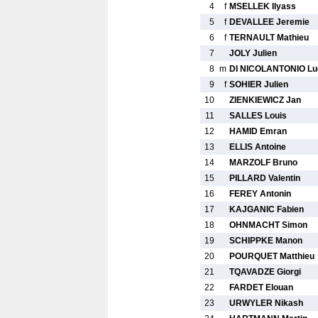
4
f
MSELLEK Ilyass
5
f
DEVALLEE Jeremie
6
f
TERNAULT Mathieu
7
JOLY Julien
8
m
DI NICOLANTONIO Lu
9
f
SOHIER Julien
10
ZIENKIEWICZ Jan
11
SALLES Louis
12
HAMID Emran
13
ELLIS Antoine
14
MARZOLF Bruno
15
PILLARD Valentin
16
FEREY Antonin
17
KAJGANIC Fabien
18
OHNMACHT Simon
19
SCHIPPKE Manon
20
POURQUET Matthieu
21
TQAVADZE Giorgi
22
FARDET Elouan
23
URWYLER Nikash