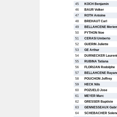
45
KOCH Benjamin
46
BAUR Volker
47
ROTH Antoine
48
BREHAUT Carl
49
BELLAHCENE Merie
50
PYTHON Noe
51
CERASI Umberto
52
GUERIN Juliette
53
GE Arthur
54
DURNECKER Lauren
55
RUBINA Tatiana
56
FLORIJAN Rodolphe
57
BELLAHCENE Rayan
58
POUCHON Joffrey
59
HECK Nils
60
POZUELO Jose
61
MEYER Marc
62
GRESSER Baptiste
63
GENNESSEAUX Gabri
64
SCHEBACHER Solen