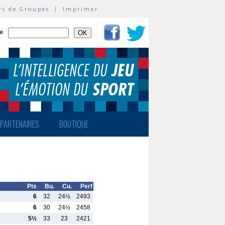
rs de Groupes
|
Imprimer
te
PARTENAIRES
BOUTIQUE
Pts
Bu.
Cu.
Perf
6
32
24½
2493
6
30
24½
2458
5½
33
23
2421