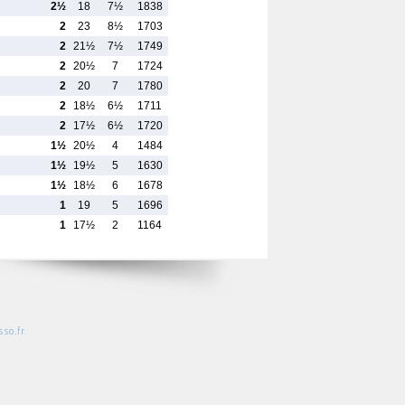
2½
18
7½
1838
2
23
8½
1703
2
21½
7½
1749
2
20½
7
1724
2
20
7
1780
2
18½
6½
1711
2
17½
6½
1720
1½
20½
4
1484
1½
19½
5
1630
1½
18½
6
1678
1
19
5
1696
1
17½
2
1164
so.fr