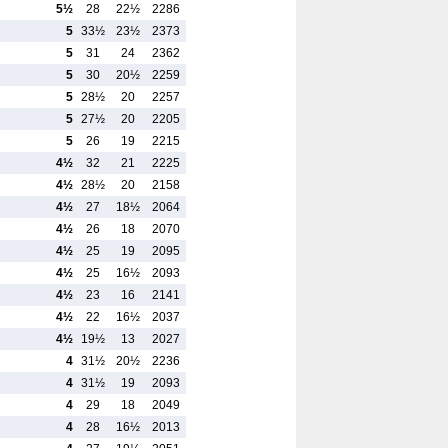
5½
28
22½
2286
5
33½
23½
2373
5
31
24
2362
5
30
20½
2259
5
28½
20
2257
5
27½
20
2205
5
26
19
2215
4½
32
21
2225
4½
28½
20
2158
4½
27
18½
2064
4½
26
18
2070
4½
25
19
2095
4½
25
16½
2093
4½
23
16
2141
4½
22
16½
2037
4½
19½
13
2027
4
31½
20½
2236
4
31½
19
2093
4
29
18
2049
4
28
16½
2013