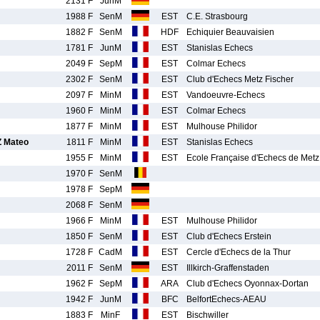
2131 F
JunM
1988 F
SenM
EST
C.E. Strasbourg
1882 F
SenM
HDF
Echiquier Beauvaisien
1781 F
JunM
EST
Stanislas Echecs
2049 F
SepM
EST
Colmar Echecs
2302 F
SenM
EST
Club d'Echecs Metz Fischer
2097 F
MinM
EST
Vandoeuvre-Echecs
1960 F
MinM
EST
Colmar Echecs
1877 F
MinM
EST
Mulhouse Philidor
 Mateo
1811 F
MinM
EST
Stanislas Echecs
1955 F
MinM
EST
Ecole Française d'Echecs de Metz
1970 F
SenM
1978 F
SepM
2068 F
SenM
1966 F
MinM
EST
Mulhouse Philidor
1850 F
SenM
EST
Club d'Echecs Erstein
1728 F
CadM
EST
Cercle d'Echecs de la Thur
2011 F
SenM
EST
Illkirch-Graffenstaden
1962 F
SepM
ARA
Club d'Echecs Oyonnax-Dortan
1942 F
JunM
BFC
BelfortEchecs-AEAU
1883 F
MinF
EST
Bischwiller