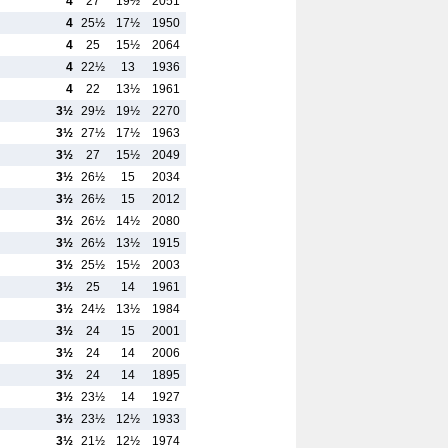
4
27
19½
2051
4
25½
17½
1950
4
25
15½
2064
4
22½
13
1936
4
22
13½
1961
3½
29½
19½
2270
3½
27½
17½
1963
3½
27
15½
2049
3½
26½
15
2034
3½
26½
15
2012
3½
26½
14½
2080
3½
26½
13½
1915
3½
25½
15½
2003
3½
25
14
1961
3½
24½
13½
1984
3½
24
15
2001
3½
24
14
2006
3½
24
14
1895
3½
23½
14
1927
3½
23½
12½
1933
3½
21½
12½
1974