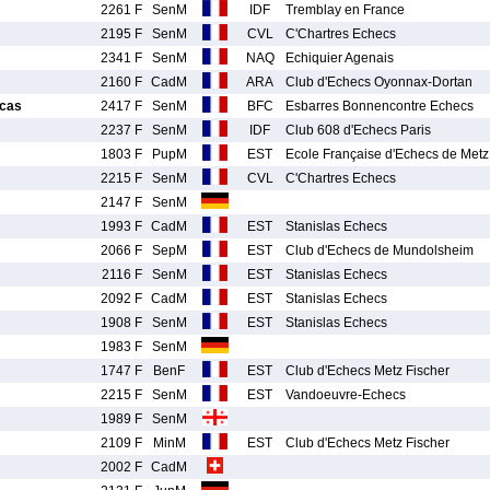
2261 F
SenM
IDF
Tremblay en France
2195 F
SenM
CVL
C'Chartres Echecs
2341 F
SenM
NAQ
Echiquier Agenais
2160 F
CadM
ARA
Club d'Echecs Oyonnax-Dortan
cas
2417 F
SenM
BFC
Esbarres Bonnencontre Echecs
2237 F
SenM
IDF
Club 608 d'Echecs Paris
1803 F
PupM
EST
Ecole Française d'Echecs de Metz
2215 F
SenM
CVL
C'Chartres Echecs
2147 F
SenM
1993 F
CadM
EST
Stanislas Echecs
2066 F
SepM
EST
Club d'Echecs de Mundolsheim
2116 F
SenM
EST
Stanislas Echecs
2092 F
CadM
EST
Stanislas Echecs
1908 F
SenM
EST
Stanislas Echecs
1983 F
SenM
1747 F
BenF
EST
Club d'Echecs Metz Fischer
2215 F
SenM
EST
Vandoeuvre-Echecs
1989 F
SenM
2109 F
MinM
EST
Club d'Echecs Metz Fischer
2002 F
CadM