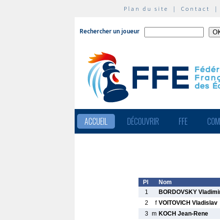
Plan du site
|
Contact
Rechercher un joueur
ACCUEIL
DÉCOUVRIR
FFE
COM
Pl
Nom
1
BORDOVSKY Vladimi
2
f
VOITOVICH Vladislav
3
m
KOCH Jean-Rene