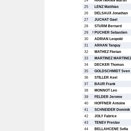
24
HARTMANN Martin
25
LENZ Matthias
26
DELSAUX Jonathan
27
JUCHAT Gael
28
STURM Bernard
29
f
PUCHER Sebastien
30
ADRIAN Leopold
31
ARHAN Tanguy
32
MATHEZ Florian
33
MARTINEZ MARTINEZ
34
DECKER Thomas
35
GOLDSCHMIDT Sven
36
STILLER Axel
37
BAUR Frank
38
MONNOT Leo
39
FELDER Jerome
40
HOFFNER Antoine
41
SCHNEIDER Dominik
42
JOLY Fabrice
43
TENEV Preslav
44
BELLAHCENE Sofia