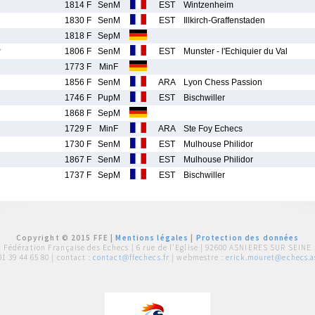
1814 F
SenM
EST
Wintzenheim
1830 F
SenM
EST
Illkirch-Graffenstaden
1818 F
SepM
r
1806 F
SenM
EST
Munster - l'Echiquier du Val
1773 F
MinF
1856 F
SenM
ARA
Lyon Chess Passion
1746 F
PupM
EST
Bischwiller
1868 F
SepM
1729 F
MinF
ARA
Ste Foy Echecs
1730 F
SenM
EST
Mulhouse Philidor
1867 F
SenM
EST
Mulhouse Philidor
1737 F
SepM
EST
Bischwiller
Copyright © 2015 FFE |
Mentions légales
|
Protection des données
Fédération Française des Echecs |
6 rue de l'Eglise | 92600 ASNIERES SUR SEINE
01 39 44 65 80
| contact :
contact@ffechecs.fr
| webmestre :
erick.mouret@echecs.as