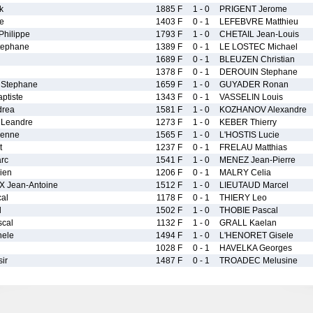
k
1885 F
1 - 0
PRIGENT Jerome
e
1403 F
0 - 1
LEFEBVRE Matthieu
hilippe
1793 F
1 - 0
CHETAIL Jean-Louis
ephane
1389 F
0 - 1
LE LOSTEC Michael
1689 F
0 - 1
BLEUZEN Christian
1378 F
0 - 1
DEROUIN Stephane
Stephane
1659 F
1 - 0
GUYADER Ronan
tiste
1343 F
0 - 1
VASSELIN Louis
drea
1581 F
1 - 0
KOZHANOV Alexandre
Leandre
1273 F
1 - 0
KEBER Thierry
ienne
1565 F
1 - 0
L'HOSTIS Lucie
t
1237 F
0 - 1
FRELAU Matthias
rc
1541 F
1 - 0
MENEZ Jean-Pierre
ien
1206 F
0 - 1
MALRY Celia
Jean-Antoine
1512 F
1 - 0
LIEUTAUD Marcel
al
1178 F
0 - 1
THIERY Leo
l
1502 F
1 - 0
THOBIE Pascal
cal
1132 F
1 - 0
GRALL Kaelan
ele
1494 F
1 - 0
L'HENORET Gisele
n
1028 F
0 - 1
HAVELKA Georges
ir
1487 F
0 - 1
TROADEC Melusine