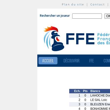
Plan du site
|
Contact
Rechercher un joueur
ACCUEIL
DÉCOUVRIR
FFE
COM
Ech.
Pts
Blancs
1
0
LAHOCHE Dor
2
0
LE GAL Loic
3
0
BLEUZEN Erw
4
0
BONHOMME M