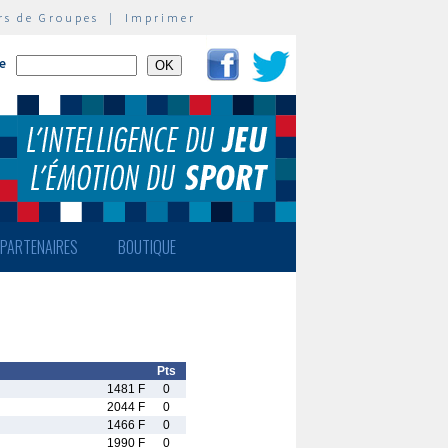
rs de Groupes
|
Imprimer
te
PARTENAIRES
BOUTIQUE
Pts
1481 F
0
2044 F
0
1466 F
0
1990 F
0