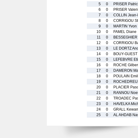
5
0
PRISER Patric
6
0
PRISER Valeri
7
0
COLLIN Jean-P
8
0
CORRIGOU St
9
0
MARTIN Yvon
10
0
FAMEL Diane
11
0
BESSEGHIER 
12
0
CORRIGOU Bap
13
0
LE DORTZ An
14
0
BOUY-GUEST 
15
0
LEFEBVRE Et
16
0
ROCHE Gilber
17
0
DAMERON Ma
18
0
POULAIN Emil
19
0
ROCHEDREUX 
20
0
PLACIER Pasc
21
0
RANNOU Noe
22
0
TROADEC Pas
23
0
HAVELKA Mich
24
0
GRALL Kewa
25
0
AL AHDAB Nas