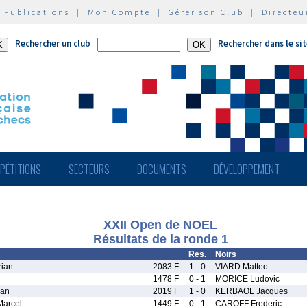
|
Publications
|
Mon Compte
|
Gérer son Club
|
Directeu
Rechercher un club
Rechercher dans le si
PÉTITIONS
SECTEURS
DOCUMENTS
DÉVELOPPEMENT
XXII Open de NOEL
Résultats de la ronde 1
Res.
Noirs
ian
2083 F
1 - 0
VIARD Matteo
1478 F
0 - 1
MORICE Ludovic
an
2019 F
1 - 0
KERBAOL Jacques
arcel
1449 F
0 - 1
CAROFF Frederic