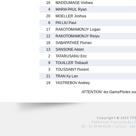
16
MADDUMAGE Vishwa
4
MARIA PAUL Ryan
20
MOELLER Joshua
6
PAI LIU Paul
17
RAKOTOMAMONJY Logan
12
RAKOTOMAMONJY Reiyu
18
SABAPATHEE Florian
13
SANSONE Adam
2
TATARUSANU Eric
9
TOUILLER Thibault
3
TOUSSAINT Florent
21
TRAN Ky Lan
19
YASTREBOV Andrey
ATTENTION: les Gains/Pertes sont
Copyright © 2015 FFE
Fédération Française des 
tél :
01 39 44 65 80
| contact :
con