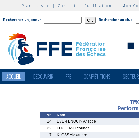
Plan du site
|
Contact
|
Publications
|
Mon C
Rechercher un joueur
Rechercher un club
ACCUEIL
DÉCOUVRIR
FFE
COMPÉTITIONS
SECTEU
TR
Perform
Nr.
Nom
14
EVEN ENQUIN Aristide
22
FOUGHALI Younes
7
KLOSS Alexandre