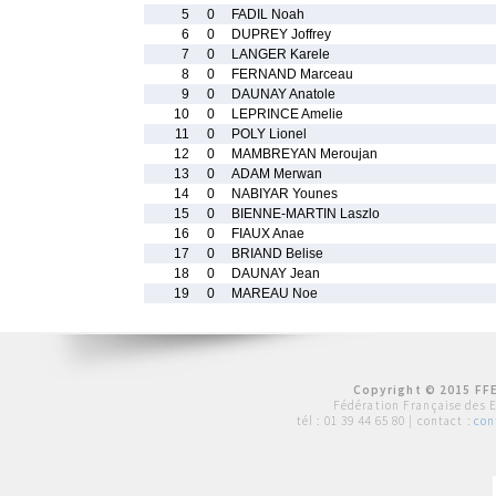
5
0
FADIL Noah
6
0
DUPREY Joffrey
7
0
LANGER Karele
8
0
FERNAND Marceau
9
0
DAUNAY Anatole
10
0
LEPRINCE Amelie
11
0
POLY Lionel
12
0
MAMBREYAN Meroujan
13
0
ADAM Merwan
14
0
NABIYAR Younes
15
0
BIENNE-MARTIN Laszlo
16
0
FIAUX Anae
17
0
BRIAND Belise
18
0
DAUNAY Jean
19
0
MAREAU Noe
Copyright © 2015 FFE
Fédération Française des 
tél :
01 39 44 65 80
| contact :
con