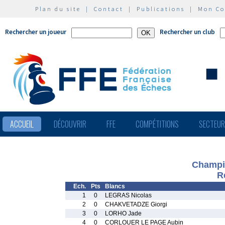
Plan du site
|
Contact
|
Publications
|
Mon C
Rechercher un joueur
Rechercher un club
ACCUEIL
DÉCOUVRIR
FFE
COMPÉTITIONS
SECTEU
Champio
R
Ech.
Pts
Blancs
1
0
LEGRAS Nicolas
2
0
CHAKVETADZE Giorgi
3
0
LORHO Jade
4
0
CORLOUER LE PAGE Aubin