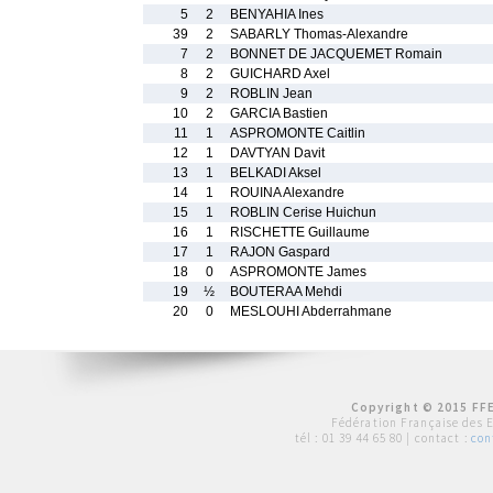
5
2
BENYAHIA Ines
39
2
SABARLY Thomas-Alexandre
7
2
BONNET DE JACQUEMET Romain
8
2
GUICHARD Axel
9
2
ROBLIN Jean
10
2
GARCIA Bastien
11
1
ASPROMONTE Caitlin
12
1
DAVTYAN Davit
13
1
BELKADI Aksel
14
1
ROUINA Alexandre
15
1
ROBLIN Cerise Huichun
16
1
RISCHETTE Guillaume
17
1
RAJON Gaspard
18
0
ASPROMONTE James
19
½
BOUTERAA Mehdi
20
0
MESLOUHI Abderrahmane
Copyright © 2015 FFE
Fédération Française des 
tél :
01 39 44 65 80
| contact :
con