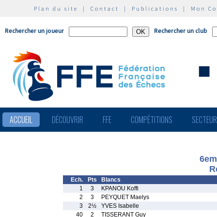
Plan du site
|
Contact
|
Publications
|
Mon C
Rechercher un joueur
Rechercher un club
ACCUEIL
DÉCOUVRIR
FFE
COMPÉTITIONS
SECTEU
6em
R
Ech.
Pts
Blancs
1
3
KPANOU Koffi
2
3
PEYQUET Maelys
3
2½
YVES Isabelle
40
2
TISSERANT Guy