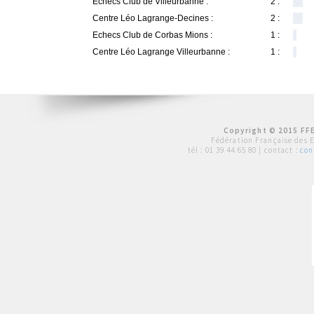
Echecs Club de Villeurbanne :
2 :
Centre Léo Lagrange-Decines :
2 :
Echecs Club de Corbas Mions :
1 :
Centre Léo Lagrange Villeurbanne :
1 :
Copyright © 2015 FFE
Fédération Française des 
tél :
01 39 44 65 80
| contact :
con