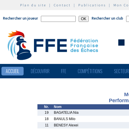
Plan du site
|
Contact
|
Publications
|
Mon C
Rechercher un joueur
Rechercher un club
ACCUEIL
DÉCOUVRIR
FFE
COMPÉTITIONS
SECTEU
M
Perform
Nr.
Nom
19
BAGATELIA Nia
18
BANULS Milo
11
BENESY Alexei