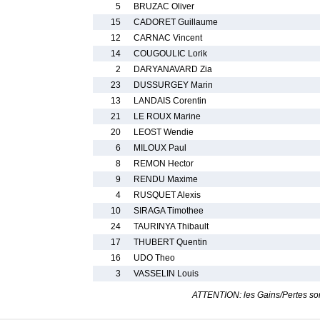
5
BRUZAC Oliver
15
CADORET Guillaume
12
CARNAC Vincent
14
COUGOULIC Lorik
2
DARYANAVARD Zia
23
DUSSURGEY Marin
13
LANDAIS Corentin
21
LE ROUX Marine
20
LEOST Wendie
6
MILOUX Paul
8
REMON Hector
9
RENDU Maxime
4
RUSQUET Alexis
10
SIRAGA Timothee
24
TAURINYA Thibault
17
THUBERT Quentin
16
UDO Theo
3
VASSELIN Louis
ATTENTION: les Gains/Pertes sont