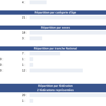
4 :
Répartition par catégorie d'âge
21 :
Répartition par sexes
18 :
3 :
Répartition par tranche National
7 :
0 :
1 :
0 :
1 :
0 :
12 :
Répartition par fédération
2 fédérations représentées
20 :
1 :