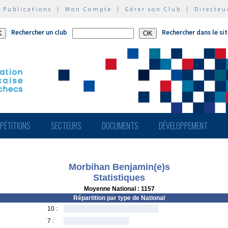
|
Publications
|
Mon Compte
|
Gérer son Club
|
Directeu
Rechercher un club
Rechercher dans le si
PÉTITIONS
SECTEURS
DOCUMENTS
DÉVELOPPEMENT
Morbihan Benjamin(e)s
Statistiques
Moyenne National : 1157
Répartition par type de National
10 :
7 :