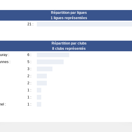
Répartition par ligues
1 ligues représentées
21 :
Répartition par clubs
8 clubs représentés
uray :
6 :
annes :
5 :
3 :
2 :
2 :
1 :
1 :
el :
1 :