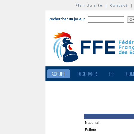
Plan du site
|
Contact
Rechercher un joueur
ACCUEIL
DÉCOUVRIR
FFE
COM
National :
Estimé :