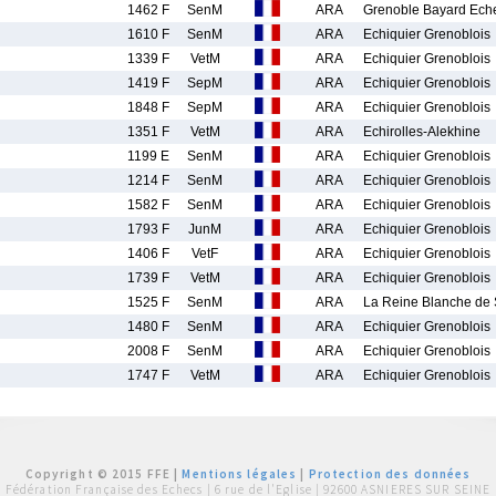
1462 F
SenM
ARA
Grenoble Bayard Ech
1610 F
SenM
ARA
Echiquier Grenoblois
1339 F
VetM
ARA
Echiquier Grenoblois
1419 F
SepM
ARA
Echiquier Grenoblois
1848 F
SepM
ARA
Echiquier Grenoblois
1351 F
VetM
ARA
Echirolles-Alekhine
1199 E
SenM
ARA
Echiquier Grenoblois
1214 F
SenM
ARA
Echiquier Grenoblois
1582 F
SenM
ARA
Echiquier Grenoblois
1793 F
JunM
ARA
Echiquier Grenoblois
1406 F
VetF
ARA
Echiquier Grenoblois
1739 F
VetM
ARA
Echiquier Grenoblois
1525 F
SenM
ARA
La Reine Blanche de
1480 F
SenM
ARA
Echiquier Grenoblois
2008 F
SenM
ARA
Echiquier Grenoblois
1747 F
VetM
ARA
Echiquier Grenoblois
Copyright © 2015 FFE |
Mentions légales
|
Protection des données
Fédération Française des Echecs |
6 rue de l'Eglise | 92600 ASNIERES SUR SEINE