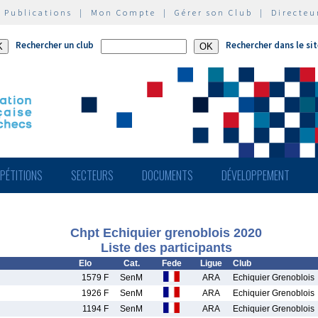
|
Publications
|
Mon Compte
|
Gérer son Club
|
Directeu
Rechercher un club
Rechercher dans le si
PÉTITIONS
SECTEURS
DOCUMENTS
DÉVELOPPEMENT
Chpt Echiquier grenoblois 2020
Liste des participants
Elo
Cat.
Fede
Ligue
Club
1579 F
SenM
ARA
Echiquier Grenoblois
1926 F
SenM
ARA
Echiquier Grenoblois
1194 F
SenM
ARA
Echiquier Grenoblois