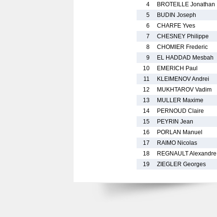
4
BROTEILLE Jonathan
5
BUDIN Joseph
6
CHARFE Yves
7
CHESNEY Philippe
8
CHOMIER Frederic
9
EL HADDAD Mesbah
10
EMERICH Paul
11
KLEIMENOV Andrei
12
MUKHTAROV Vadim
13
MULLER Maxime
14
PERNOUD Claire
15
PEYRIN Jean
16
PORLAN Manuel
17
RAIMO Nicolas
18
REGNAULT Alexandre
19
ZIEGLER Georges