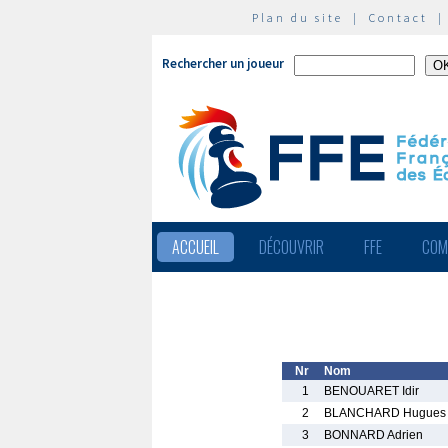
Plan du site
|
Contact
Rechercher un joueur
ACCUEIL
DÉCOUVRIR
FFE
COM
Nr
Nom
1
BENOUARET Idir
2
BLANCHARD Hugues
3
BONNARD Adrien