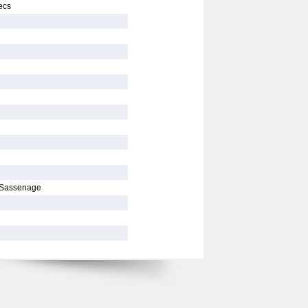
ecs
 Sassenage