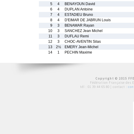
5
4
BENAYOUN David
6
4
DUPLAN Antoine
7
4
ESTADIEU Bruno
8
4
D'EIMAR DE JABRUN Louis
9
3
BENAMAR Rayan
10
3
SANCHEZ Jean Michel
11
3
DUFLAU Remi
12
3
CHOC-AVENTIN Silas
13
2½
EMERY Jean-Michel
14
1
PECHIN Maxime
Copyright © 2015 FFE
Fédération Française des 
tél :
01 39 44 65 80
| contact :
con