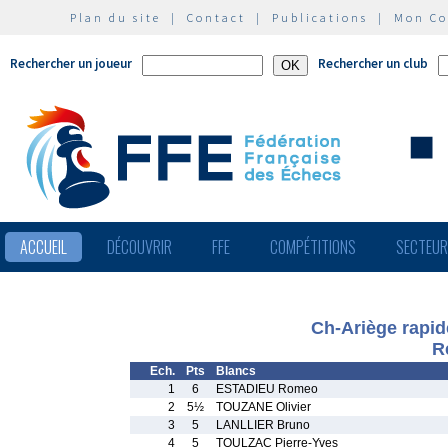
Plan du site
|
Contact
|
Publications
|
Mon C
Rechercher un joueur
Rechercher un club
ACCUEIL
DÉCOUVRIR
FFE
COMPÉTITIONS
SECTEU
Ch-Ariège rapid
R
Ech.
Pts
Blancs
1
6
ESTADIEU Romeo
2
5½
TOUZANE Olivier
3
5
LANLLIER Bruno
4
5
TOULZAC Pierre-Yves