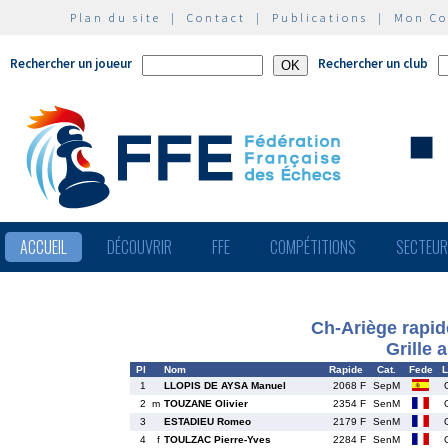
Plan du site
|
Contact
|
Publications
|
Mon C
Rechercher un joueur
Rechercher un club
ACCUEIL
DÉCOUVRIR
FFE
COMPÉTITIONS
SECTEU
Ch-Ariège rapid
Grille 
Pl
Nom
Rapide
Cat.
Fede
L
1
LLOPIS DE AYSA Manuel
2068 F
SepM
2
m
TOUZANE Olivier
2354 F
SenM
3
ESTADIEU Romeo
2179 F
SenM
4
f
TOULZAC Pierre-Yves
2284 F
SenM