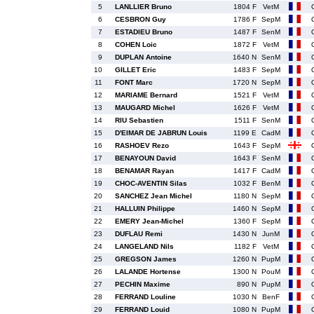
5
LANLLIER Bruno
1804 F
VetM
6
CESBRON Guy
1786 F
SepM
7
ESTADIEU Bruno
1487 F
SenM
8
COHEN Loic
1872 F
VetM
9
DUPLAN Antoine
1640 N
SenM
10
GILLET Eric
1483 F
SepM
11
FONT Marc
1720 N
SepM
12
MARIAME Bernard
1521 F
VetM
13
MAUGARD Michel
1626 F
VetM
14
RIU Sebastien
1511 F
SenM
15
D'EIMAR DE JABRUN Louis
1199 E
CadM
16
RASHOEV Rezo
1643 F
SepM
17
BENAYOUN David
1643 F
SenM
18
BENAMAR Rayan
1417 F
CadM
19
CHOC-AVENTIN Silas
1032 F
BenM
20
SANCHEZ Jean Michel
1180 N
SepM
21
HALLUIN Philippe
1460 N
SepM
22
EMERY Jean-Michel
1360 F
SepM
23
DUFLAU Remi
1430 N
JunM
24
LANGELAND Nils
1182 F
VetM
25
GREGSON James
1260 N
PupM
26
LALANDE Hortense
1300 N
PouM
27
PECHIN Maxime
890 N
PupM
28
FERRAND Louline
1030 N
BenF
29
FERRAND Louid
1080 N
PupM