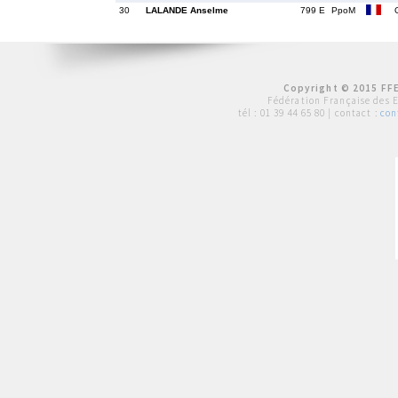
30
LALANDE Anselme
799 E
PpoM
Copyright © 2015 FFE
Fédération Française des 
tél :
01 39 44 65 80
| contact :
con