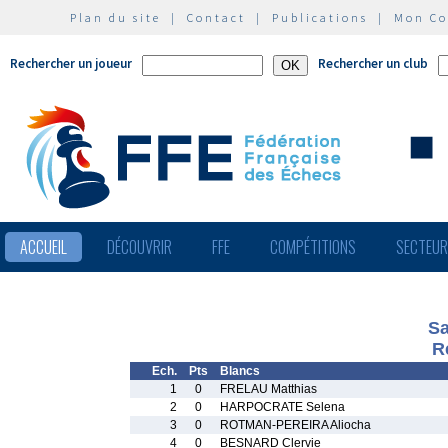
Plan du site
|
Contact
|
Publications
|
Mon C
Rechercher un joueur
Rechercher un club
ACCUEIL
DÉCOUVRIR
FFE
COMPÉTITIONS
SECTEU
Sa
R
Ech.
Pts
Blancs
1
0
FRELAU Matthias
2
0
HARPOCRATE Selena
3
0
ROTMAN-PEREIRA Aliocha
4
0
BESNARD Clervie