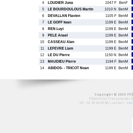
4
LOUDIER Juna
1047 F
BenF
5
LE BOURDOULOUS Martin
1010 N
BenM
6
DEVALLAN Flavien
1105 F
BenM
7
LE GOFF Iwan
1199 E
BenM
8
REN Luyi
1199 E
BenM
9
PELE Anael
1199 E
BenM
10
CASSEAU Alan
1199 E
BenM
11
LEFEVRE Liam
1199 E
BenM
12
LE DU Pierre
1150 N
BenM
13
MAUDIEU Pierre
1194 F
BenM
14
ABIDOS- - TRICOT Noan
1199 E
BenM
Copyright © 2015 FFE
Fédération Française des 
tél :
01 39 44 65 80
| contact :
con