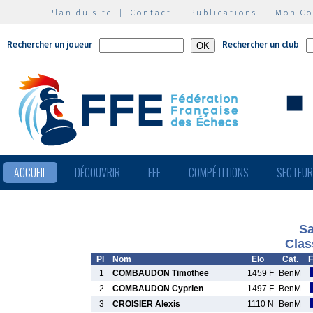
Plan du site
|
Contact
|
Publications
|
Mon C
Rechercher un joueur
Rechercher un club
ACCUEIL
DÉCOUVRIR
FFE
COMPÉTITIONS
SECTEU
Sa
Clas
Pl
Nom
Elo
Cat.
F
1
COMBAUDON Timothee
1459 F
BenM
2
COMBAUDON Cyprien
1497 F
BenM
3
CROISIER Alexis
1110 N
BenM