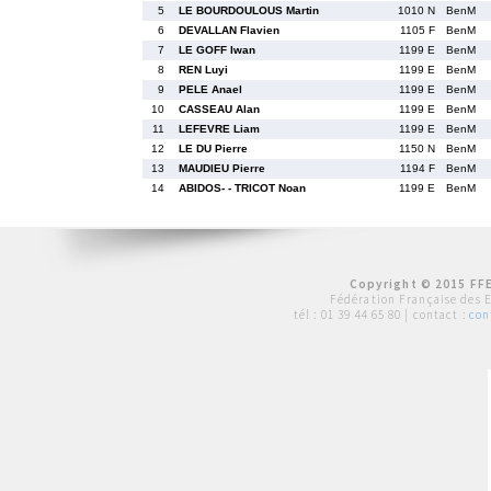
5
LE BOURDOULOUS Martin
1010 N
BenM
6
DEVALLAN Flavien
1105 F
BenM
7
LE GOFF Iwan
1199 E
BenM
8
REN Luyi
1199 E
BenM
9
PELE Anael
1199 E
BenM
10
CASSEAU Alan
1199 E
BenM
11
LEFEVRE Liam
1199 E
BenM
12
LE DU Pierre
1150 N
BenM
13
MAUDIEU Pierre
1194 F
BenM
14
ABIDOS- - TRICOT Noan
1199 E
BenM
Copyright © 2015 FFE
Fédération Française des 
tél :
01 39 44 65 80
| contact :
con