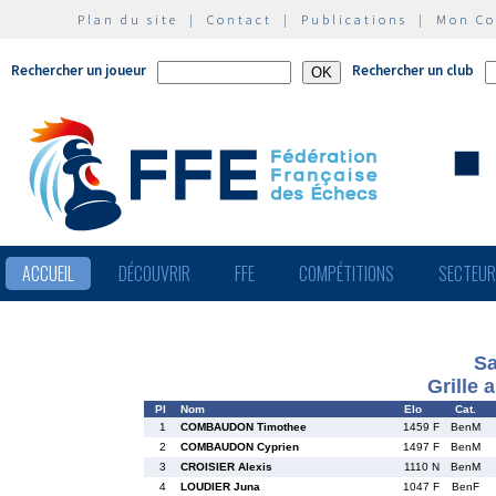
Plan du site
|
Contact
|
Publications
|
Mon C
Rechercher un joueur
Rechercher un club
ACCUEIL
DÉCOUVRIR
FFE
COMPÉTITIONS
SECTEU
Sa
Grille 
Pl
Nom
Elo
Cat.
1
COMBAUDON Timothee
1459 F
BenM
2
COMBAUDON Cyprien
1497 F
BenM
3
CROISIER Alexis
1110 N
BenM
4
LOUDIER Juna
1047 F
BenF