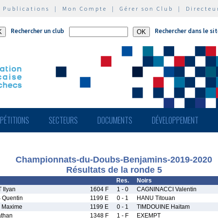
|
Publications
|
Mon Compte
|
Gérer son Club
|
Directeu
Rechercher un club
Rechercher dans le si
PÉTITIONS
SECTEURS
DOCUMENTS
DÉVELOPPEMENT
Championnats-du-Doubs-Benjamins-2019-2020
Résultats de la ronde 5
Res.
Noirs
Ilyan
1604 F
1 - 0
CAGNINACCI Valentin
 Quentin
1199 E
0 - 1
HANU Titouan
 Maxime
1199 E
0 - 1
TIMDOUINE Haitam
than
1348 F
1 - F
EXEMPT