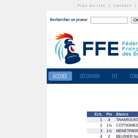
Plan du site
|
Contact
Rechercher un joueur
ACCUEIL
DÉCOUVRIR
FFE
COM
Ech.
Pts
Blancs
1
4
TAHAROUNT 
2
1½
COTTIGNIES
3
1½
MENETRIER
4
2
BEURIER Na