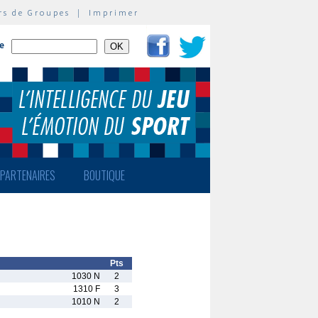
rs de Groupes
|
Imprimer
te
PARTENAIRES
BOUTIQUE
Pts
1030 N
2
1310 F
3
1010 N
2