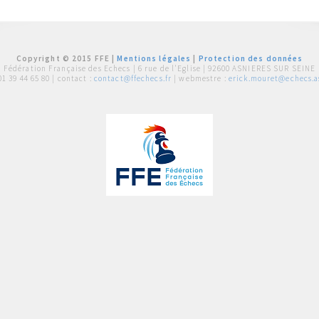
Copyright © 2015 FFE |
Mentions légales
|
Protection des données
Fédération Française des Echecs |
6 rue de l'Eglise | 92600 ASNIERES SUR SEINE
01 39 44 65 80
| contact :
contact@ffechecs.fr
| webmestre :
erick.mouret@echecs.as