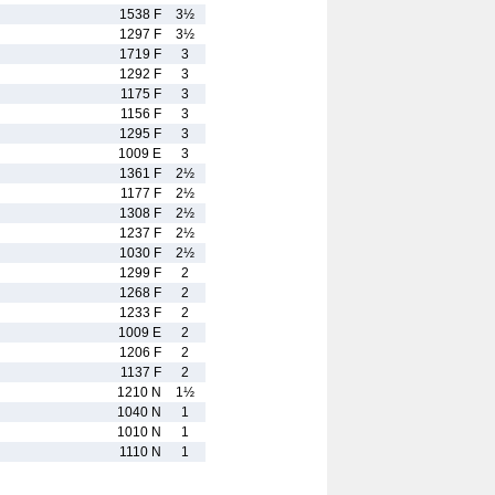
1538 F
3½
1297 F
3½
1719 F
3
1292 F
3
1175 F
3
1156 F
3
1295 F
3
1009 E
3
1361 F
2½
1177 F
2½
1308 F
2½
1237 F
2½
1030 F
2½
1299 F
2
1268 F
2
1233 F
2
1009 E
2
1206 F
2
1137 F
2
1210 N
1½
1040 N
1
1010 N
1
1110 N
1