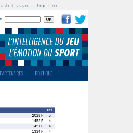
rs de Groupes
|
Imprimer
te
PARTENAIRES
BOUTIQUE
Pts
2029 F
5
1452 F
4
1451 F
4
1334 F
4