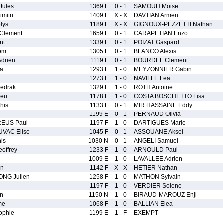
ules
1369 F
0 - 1
SAMOUH Moise
mitri
1409 F
X - X
DAVTIAN Armen
lys
1189 F
X - X
GIGNOUX-PEZZETTI Nathan
Clement
1659 F
0 - 1
CARAPETIAN Enzo
nt
1339 F
0 - 1
POIZAT Gaspard
om
1305 F
0 - 1
BLANCO Alexis
drien
1119 F
0 - 1
BOURDEL Clement
a
1293 F
1 - 0
MEYZONNIER Gabin
1273 F
1 - 0
NAVILLE Lea
edrak
1329 F
1 - 0
ROTH Antoine
ieu
1178 F
1 - 0
COSTA BOSCHETTO Lisa
his
1133 F
0 - 1
MIR HASSAINE Eddy
1199 E
0 - 1
PERNAUD Olivia
REUS Paul
1197 F
1 - 0
DARTIGUES Marie
VAC Elise
1045 F
0 - 1
ASSOUANE Aksel
is
1030 N
0 - 1
ANGELI Samuel
offrey
1233 F
1 - 0
ARNOULD Paul
1009 E
1 - 0
LAVALLEE Adrien
an
1142 F
X - X
HETIER Nathan
NG Julien
1258 F
1 - 0
MATHON Sylvain
1197 F
1 - 0
VERDIER Solene
n
1150 N
1 - 0
BIRAUD-MAROUZ Enji
me
1068 F
1 - 0
BALLIAN Elea
phie
1199 E
1 - F
EXEMPT