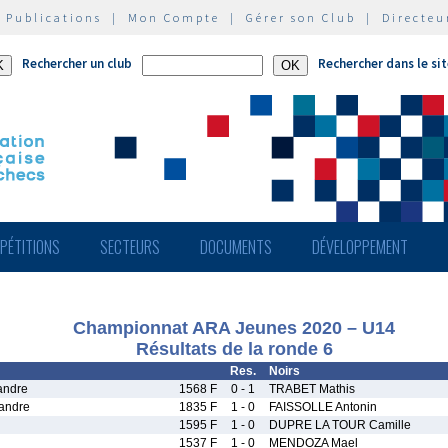
|
Publications
|
Mon Compte
|
Gérer son Club
|
Directeu
Rechercher un club
Rechercher dans le si
PÉTITIONS
SECTEURS
DOCUMENTS
DÉVELOPPEMENT
Championnat ARA Jeunes 2020 – U14
Résultats de la ronde 6
Res.
Noirs
ndre
1568 F
0 - 1
TRABET Mathis
andre
1835 F
1 - 0
FAISSOLLE Antonin
1595 F
1 - 0
DUPRE LA TOUR Camille
1537 F
1 - 0
MENDOZA Mael