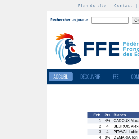
Plan du site
|
Contact
Rechercher un joueur
ACCUEIL
DÉCOUVRIR
FFE
COM
Ech.
Pts
Blancs
1
4½
CADOUX Maxa
2
4
BEUROIS Alex
3
4
PITAVAL Lubin
4
3½
DEMARIA Toni