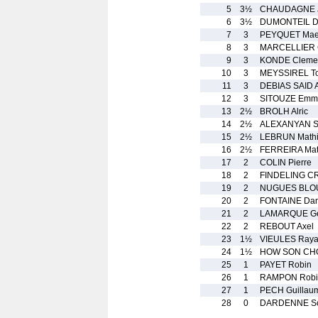
5
3½
CHAUDAGNE J
6
3½
DUMONTEIL Di
7
3
PEYQUET Mae
8
3
MARCELLIER 
9
3
KONDE Cleme
10
3
MEYSSIREL T
11
3
DEBIAS SAID A
12
3
SITOUZE Emm
13
2½
BROLH Alric
14
2½
ALEXANYAN S
15
2½
LEBRUN Math
16
2½
FERREIRA Mat
17
2
COLIN Pierre
18
2
FINDELING C
19
2
NUGUES BLOU
20
2
FONTAINE Dan
21
2
LAMARQUE Ge
22
2
REBOUT Axel
23
1½
VIEULES Ray
24
1½
HOW SON CHO
25
1
PAYET Robin
26
1
RAMPON Robi
27
1
PECH Guillau
28
0
DARDENNE So