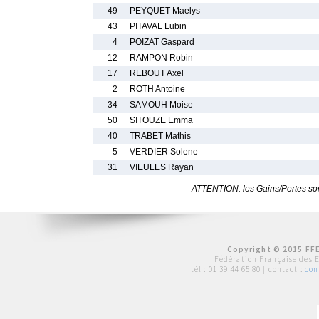
49
PEYQUET Maelys
43
PITAVAL Lubin
4
POIZAT Gaspard
12
RAMPON Robin
17
REBOUT Axel
2
ROTH Antoine
34
SAMOUH Moise
50
SITOUZE Emma
40
TRABET Mathis
5
VERDIER Solene
31
VIEULES Rayan
ATTENTION: les Gains/Pertes sont
Copyright © 2015 FFE
Fédération Française des 
tél :
01 39 44 65 80
| contact :
con