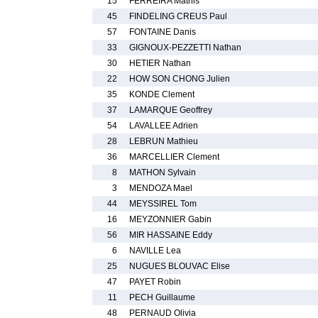
15
FERREIRA Mathis
45
FINDELING CREUS Paul
57
FONTAINE Danis
33
GIGNOUX-PEZZETTI Nathan
30
HETIER Nathan
22
HOW SON CHONG Julien
35
KONDE Clement
37
LAMARQUE Geoffrey
54
LAVALLEE Adrien
28
LEBRUN Mathieu
36
MARCELLIER Clement
8
MATHON Sylvain
3
MENDOZA Mael
44
MEYSSIREL Tom
16
MEYZONNIER Gabin
56
MIR HASSAINE Eddy
6
NAVILLE Lea
25
NUGUES BLOUVAC Elise
47
PAYET Robin
11
PECH Guillaume
48
PERNAUD Olivia