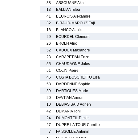
38
ASSOUANE Aksel
13
BALLIAN Elea
41
BEUROIS Alexandre
32
BIRAUD-MAROUZ Enji
18
BLANCO Alexis
29
BOURDEL Clement
26
BROLH Alric
52
CADOUX Maxandre
23
CARAPETIAN Enzo
55
CHAUDAGNE Jules
51
COLIN Pierre
46
COSTA BOSCHETTO Lisa
58
DARDENNE Sophie
39
DARTIGUES Marie
20
DAVTIAN Armen
10
DEBIAS SAID Adrien
42
DEMARIA Toni
24
DUMONTEIL Dimitri
27
DUPRE LA TOUR Camille
7
FAISSOLLE Antonin