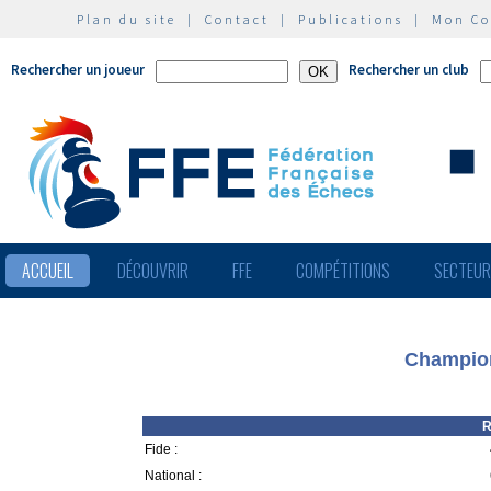
Plan du site
|
Contact
|
Publications
|
Mon C
Rechercher un joueur
Rechercher un club
ACCUEIL
DÉCOUVRIR
FFE
COMPÉTITIONS
SECTEU
Champion
R
Fide :
National :