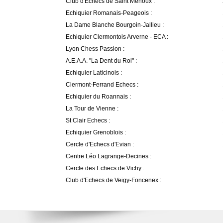
Club d'Echecs de Saint Menoux :
Echiquier Romanais-Peageois :
La Dame Blanche Bourgoin-Jallieu :
Echiquier Clermontois Arverne - ECA :
Lyon Chess Passion :
A.E.A.A. "La Dent du Roi" :
Echiquier Laticinois :
Clermont-Ferrand Echecs :
Echiquier du Roannais :
La Tour de Vienne :
St Clair Echecs :
Echiquier Grenoblois :
Cercle d'Echecs d'Evian :
Centre Léo Lagrange-Decines :
Cercle des Echecs de Vichy :
Club d'Echecs de Veigy-Foncenex :