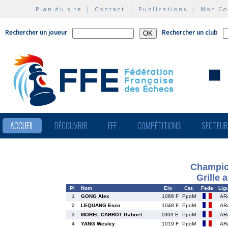
Plan du site
|
Contact
|
Publications
|
Mon C
Rechercher un joueur
Rechercher un club
ACCUEIL
DÉCOUVRIR
FFE
COMPÉTITIONS
SECTEU
Champio
Grille 
Pl
Nom
Elo
Cat.
Fede
Lig
1
GONG Alex
1066 F
PpoM
AR
2
LEQUANG Enzo
1048 F
PpoM
AR
3
MOREL CARROT Gabriel
1009 E
PpoM
AR
4
YANG Wesley
1019 F
PpoM
AR