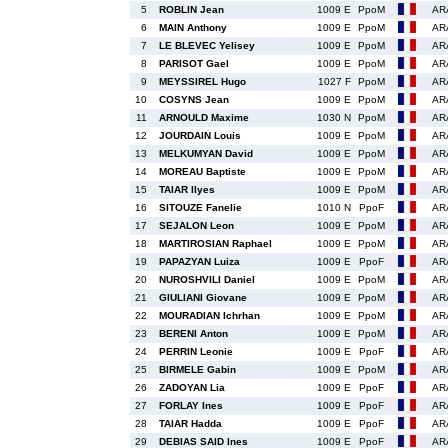
5
ROBLIN Jean
1009 E
PpoM
AR
6
MAIN Anthony
1009 E
PpoM
AR
7
LE BLEVEC Yelisey
1009 E
PpoM
AR
8
PARISOT Gael
1009 E
PpoM
AR
9
MEYSSIREL Hugo
1027 F
PpoM
AR
10
COSYNS Jean
1009 E
PpoM
AR
11
ARNOULD Maxime
1030 N
PpoM
AR
12
JOURDAIN Louis
1009 E
PpoM
AR
13
MELKUMYAN David
1009 E
PpoM
AR
14
MOREAU Baptiste
1009 E
PpoM
AR
15
TAIAR Ilyes
1009 E
PpoM
AR
16
SITOUZE Fanelie
1010 N
PpoF
AR
17
SEJALON Leon
1009 E
PpoM
AR
18
MARTIROSIAN Raphael
1009 E
PpoM
AR
19
PAPAZYAN Luiza
1009 E
PpoF
AR
20
NUROSHVILI Daniel
1009 E
PpoM
AR
21
GIULIANI Giovane
1009 E
PpoM
AR
22
MOURADIAN Ichrhan
1009 E
PpoM
AR
23
BERENI Anton
1009 E
PpoM
AR
24
PERRIN Leonie
1009 E
PpoF
AR
25
BIRMELE Gabin
1009 E
PpoM
AR
26
ZADOYAN Lia
1009 E
PpoF
AR
27
FORLAY Ines
1009 E
PpoF
AR
28
TAIAR Hadda
1009 E
PpoF
AR
29
DEBIAS SAID Ines
1009 E
PpoF
AR