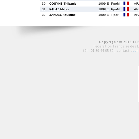
30
COSYNS Thibault
1009 E
PpoM
AR
31
PALAZ Mehdi
1009 E
PpoM
AR
32
JANUEL Faustine
1009 E
PpoF
AR
Copyright © 2015 FFE
Fédération Française des 
tél :
01 39 44 65 80
| contact :
con