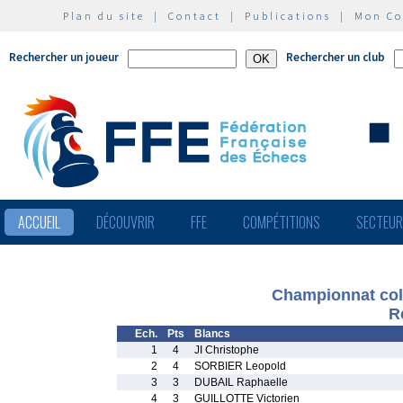
Plan du site
|
Contact
|
Publications
|
Mon C
Rechercher un joueur
Rechercher un club
ACCUEIL
DÉCOUVRIR
FFE
COMPÉTITIONS
SECTEU
Championnat col
R
Ech.
Pts
Blancs
1
4
JI Christophe
2
4
SORBIER Leopold
3
3
DUBAIL Raphaelle
4
3
GUILLOTTE Victorien