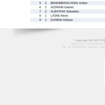
5
2
BENDIMERAD-HOHL Ambre
6
2
AUDRAIN Gabriel
7
2
ALBAYRAK Sebastien
8
1
LASNE Alexis
9
1
DJAMOU Kellyan
Copyright © 2015 FFE
Fédération Française des 
tél :
01 39 44 65 80
| contact :
con