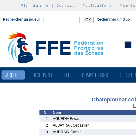
Plan du site
|
Contact
|
Publications
|
Mon C
Rechercher un joueur
Rechercher un club
ACCUEIL
DÉCOUVRIR
FFE
COMPÉTITIONS
SECTEU
Championnat col
L
Nr
Nom
1
AGUEDIA Erwan
2
ALBAYRAK Sebastien
3
AUDRAIN Gabriel