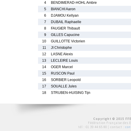
4
BENDIMERAD-HOHL Ambre
5
BIANCHI Aaron
6
DJAMOU Kellyan
7
DUBAIL Raphaelle
8
FAUGIER Thibault
9
GILLES Capucine
10
GUILLOTTE Victorien
11
JI Christophe
12
LASNE Alexis
13
LECLEIRE Louis
14
OGER Marcel
15
RUSCON Paul
16
SORBIER Leopold
17
SOUALLE Jules
18
STRUBEN-HUISING Tijn
Copyright © 2015 FFE
Fédération Française des 
tél :
01 39 44 65 80
| contact :
con