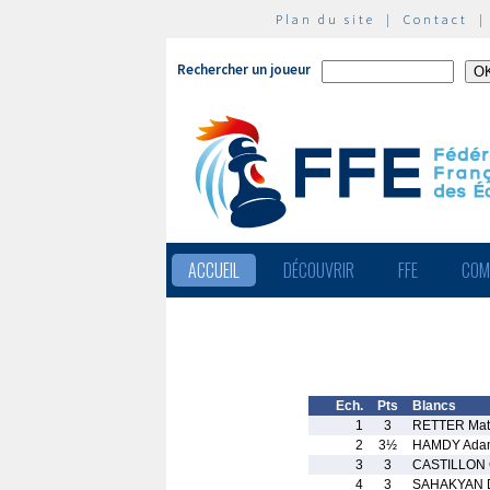
Plan du site
|
Contact
Rechercher un joueur
ACCUEIL
DÉCOUVRIR
FFE
COM
Ech.
Pts
Blancs
1
3
RETTER Mat
2
3½
HAMDY Ada
3
3
CASTILLON
4
3
SAHAKYAN 