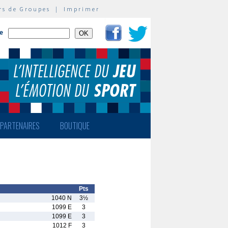
rs de Groupes
|
Imprimer
te
PARTENAIRES
BOUTIQUE
Pts
1040 N
3½
1099 E
3
1099 E
3
1012 F
3