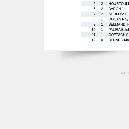
5
2
HOURTOULL
6
2
BARON Joa
7
2
SCHLOSSER
8
1
DOGAN Noy
9
1
BELMAHDI 
10
1
PALIRA Este
11
1
GOETSCHY 
12
0
BENARD Ma
tél :