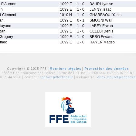
E Auronn
1099 E
1 - 0
BAHRI Ilyasse
nn
1099 E
1 - 0
JENNY Isaac
 Clement
1010 N
1 - 0
GHARBAOUI Yanis
an
1099 E
0 - 1
SMOUNI Wail
Rayane
1099 E
1 - 0
LABEY Erwan
ban
1099 E
1 - 0
CELEBI Denis
Gregory
1099 E
1 - 0
BERG Erwann
theo
1099 E
1 - 0
HANEN Matteo
Copyright © 2015 FFE |
Mentions légales
|
Protection des données
Fédération Française des Echecs |
6 rue de l'Eglise | 92600 ASNIERES SUR SEINE
01 39 44 65 80
| contact :
contact@ffechecs.fr
| webmestre :
erick.mouret@echecs.as