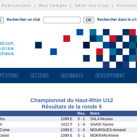
|
Publications
|
Mon Compte
|
Gérer son Club
|
Directeu
Rechercher un club
Rechercher dans le si
PÉTITIONS
SECTEURS
DOCUMENTS
DÉVELOPPEMENT
Championnat du Haut-Rhin U12
Résultats de la ronde 5
Res.
Noirs
his
1099 E
0 - 1
SALA Nicolas
m
1022 F
1 - 0
SAADI Yacine
 Come
1099 E
1 - 0
MOURGUES Armand
David
1099 E
0 - 1
MOKRANI Amine