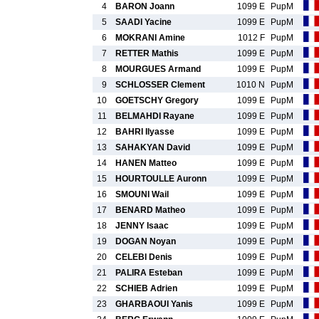
4
BARON Joann
1099 E
PupM
5
SAADI Yacine
1099 E
PupM
6
MOKRANI Amine
1012 F
PupM
7
RETTER Mathis
1099 E
PupM
8
MOURGUES Armand
1099 E
PupM
9
SCHLOSSER Clement
1010 N
PupM
10
GOETSCHY Gregory
1099 E
PupM
11
BELMAHDI Rayane
1099 E
PupM
12
BAHRI Ilyasse
1099 E
PupM
13
SAHAKYAN David
1099 E
PupM
14
HANEN Matteo
1099 E
PupM
15
HOURTOULLE Auronn
1099 E
PupM
16
SMOUNI Wail
1099 E
PupM
17
BENARD Matheo
1099 E
PupM
18
JENNY Isaac
1099 E
PupM
19
DOGAN Noyan
1099 E
PupM
20
CELEBI Denis
1099 E
PupM
21
PALIRA Esteban
1099 E
PupM
22
SCHIEB Adrien
1099 E
PupM
23
GHARBAOUI Yanis
1099 E
PupM