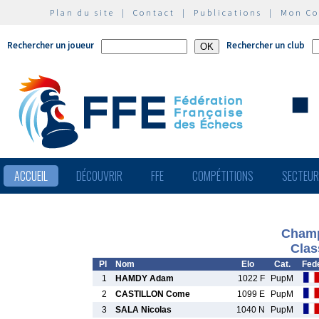
Plan du site
|
Contact
|
Publications
|
Mon C
Rechercher un joueur
Rechercher un club
ACCUEIL
DÉCOUVRIR
FFE
COMPÉTITIONS
SECTEU
Champ
Clas
Pl
Nom
Elo
Cat.
Fed
1
HAMDY Adam
1022 F
PupM
2
CASTILLON Come
1099 E
PupM
3
SALA Nicolas
1040 N
PupM