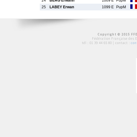
24
BERG Erwann
1009 E
PupM
25
LABEY Erwan
1099 E
PupM
Copyright © 2015 FFE
Fédération Française des 
tél :
01 39 44 65 80
| contact :
con