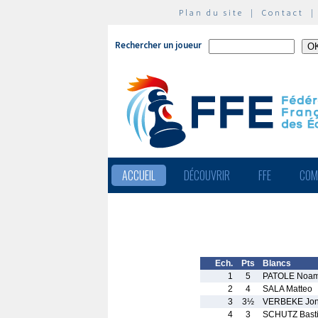
Plan du site
|
Contact
Rechercher un joueur
ACCUEIL
DÉCOUVRIR
FFE
COM
Ech.
Pts
Blancs
1
5
PATOLE Noa
2
4
SALA Matteo
3
3½
VERBEKE Jo
4
3
SCHUTZ Bast