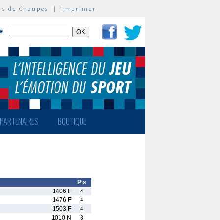
rs de Groupes
|
Imprimer
te
PARTENAIRES
BOUTIQUE
Pts
1406 F
4
1476 F
4
1503 F
4
1010 N
3