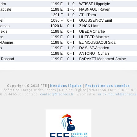
rim
1199 E
1 - 0
WEISSE Hippolyte
ptiste
1199 E
1 - 0
HASNAOUI Rayen
1391 F
1 - 0
ATLI Theo
el
1086 F
0 - 1
GOUSSEINOV Emil
homas
1020 N
0 - 1
ZINCK Liam
exis
1199 E
0 - 1
UBEDA Charlie
me
1199 E
0 - 1
HUEBER Maxime
 Amine
1199 E
0 - 1
EL MOUSSAOUI Sidali
o
1199 E
1 - 0
DA SILVA Amadeo
1199 E
0 - 1
ANTONOT Cyrian
 Rashad
1199 E
0 - 1
BARAKET Mohamed-Amine
Copyright © 2015 FFE |
Mentions légales
|
Protection des données
Fédération Française des Echecs |
6 rue de l'Eglise | 92600 ASNIERES SUR SEINE
01 39 44 65 80
| contact :
contact@ffechecs.fr
| webmestre :
erick.mouret@echecs.as