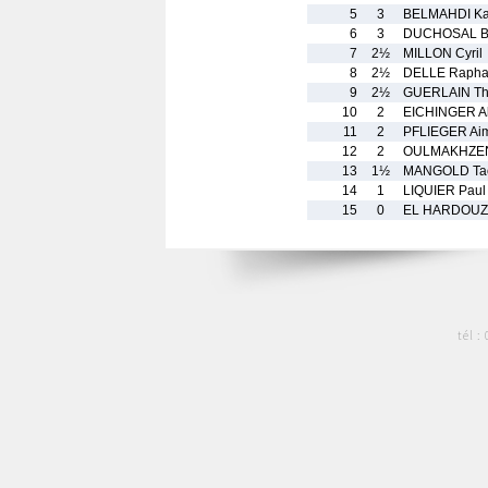
5
3
BELMAHDI Ka
6
3
DUCHOSAL Ba
7
2½
MILLON Cyril
8
2½
DELLE Rapha
9
2½
GUERLAIN T
10
2
EICHINGER Al
11
2
PFLIEGER Ai
12
2
OULMAKHZEN
13
1½
MANGOLD Ta
14
1
LIQUIER Paul
15
0
EL HARDOUZ
tél :