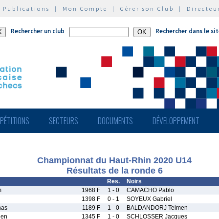
|
Publications
|
Mon Compte
|
Gérer son Club
|
Directeu
Rechercher un club
Rechercher dans le si
PÉTITIONS
SECTEURS
DOCUMENTS
DÉVELOPPEMENT
Championnat du Haut-Rhin 2020 U14
Résultats de la ronde 6
Res.
Noirs
m
1968 F
1 - 0
CAMACHO Pablo
1398 F
0 - 1
SOYEUX Gabriel
nas
1189 F
1 - 0
BALDANDORJ Telmen
ien
1345 F
1 - 0
SCHLOSSER Jacques