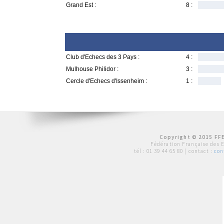
Grand Est :
8 :
Club d'Echecs des 3 Pays :
4 :
Mulhouse Philidor :
3 :
Cercle d'Echecs d'Issenheim :
1 :
Copyright © 2015 FFE
Fédération Française des 
tél :
01 39 44 65 80
| contact :
con