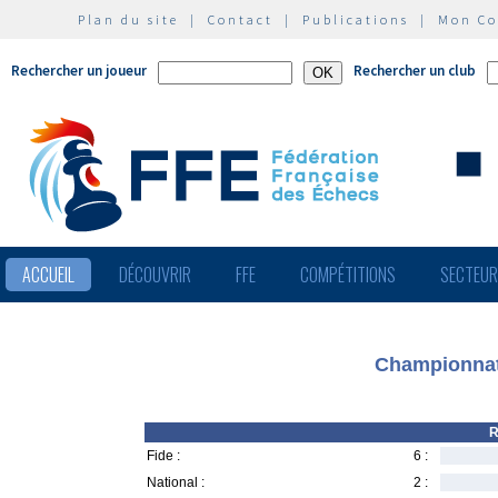
Plan du site
|
Contact
|
Publications
|
Mon C
Rechercher un joueur
Rechercher un club
ACCUEIL
DÉCOUVRIR
FFE
COMPÉTITIONS
SECTEU
Championnat
R
Fide :
6 :
National :
2 :