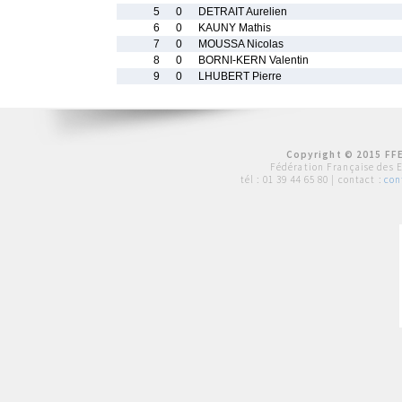
5
0
DETRAIT Aurelien
6
0
KAUNY Mathis
7
0
MOUSSA Nicolas
8
0
BORNI-KERN Valentin
9
0
LHUBERT Pierre
Copyright © 2015 FFE
Fédération Française des 
tél :
01 39 44 65 80
| contact :
con