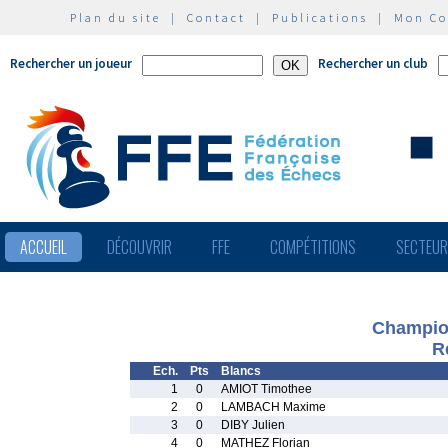
Plan du site
|
Contact
|
Publications
|
Mon C
Rechercher un joueur
Rechercher un club
ACCUEIL
DÉCOUVRIR
FFE
COMPÉTITIONS
SECTEU
Champio
R
Ech.
Pts
Blancs
1
0
AMIOT Timothee
2
0
LAMBACH Maxime
3
0
DIBY Julien
4
0
MATHEZ Florian