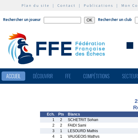
Plan du site
|
Contact
|
Publications
|
Mon C
Rechercher un joueur
Rechercher un club
ACCUEIL
DÉCOUVRIR
FFE
COMPÉTITIONS
SECTEU
2
R
Ech.
Pts
Blancs
1
2
SCHETRIT Sohan
2
2
FAIDI Sami
3
1
LESOURD Mathis
4
1
VAUGEOIS Mathys