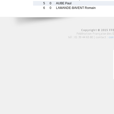
5
0
AUBE Paul
6
0
LAMANDE-BAVENT Romain
Copyright © 2015 FFE
Fédération Française des 
tél :
01 39 44 65 80
| contact :
con