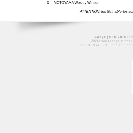
3
MOTOYAMA Wesley Winsen
ATTENTION: les Gains/Pertes sont
Copyright © 2015 FFE
Fédération Française des 
tél :
01 39 44 65 80
| contact :
con