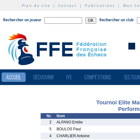
Plan du site
|
Contact
|
Publications
|
Mon C
Rechercher un joueur
Rechercher un club
ACCUEIL
DÉCOUVRIR
FFE
COMPÉTITIONS
SECTEU
Tournoi Elite M
Perform
Nr.
Nom
2
ALFANO Emilie
5
BOULOS Paul
4
CHARLIER Antoine