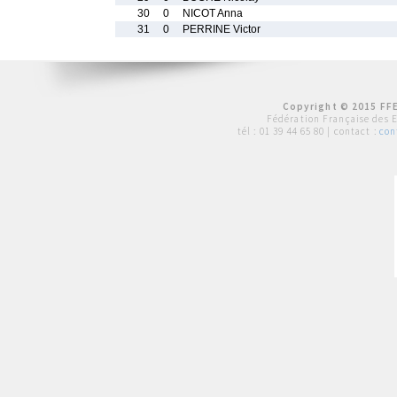
30
0
NICOT Anna
31
0
PERRINE Victor
Copyright © 2015 FFE
Fédération Française des 
tél :
01 39 44 65 80
| contact :
con