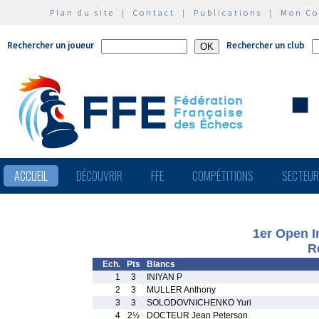
Plan du site
|
Contact
|
Publications
|
Mon C
Rechercher un joueur
Rechercher un club
ACCUEIL
DÉCOUVRIR
FFE
COMPÉTITIONS
SECTEU
1er Open In
R
Ech.
Pts
Blancs
1
3
INIYAN P
2
3
MULLER Anthony
3
3
SOLODOVNICHENKO Yuri
4
2½
DOCTEUR Jean Peterson