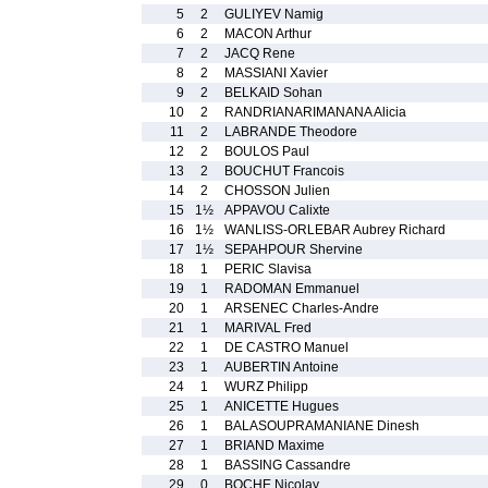
5
2
GULIYEV Namig
6
2
MACON Arthur
7
2
JACQ Rene
8
2
MASSIANI Xavier
9
2
BELKAID Sohan
10
2
RANDRIANARIMANANA Alicia
11
2
LABRANDE Theodore
12
2
BOULOS Paul
13
2
BOUCHUT Francois
14
2
CHOSSON Julien
15
1½
APPAVOU Calixte
16
1½
WANLISS-ORLEBAR Aubrey Richard
17
1½
SEPAHPOUR Shervine
18
1
PERIC Slavisa
19
1
RADOMAN Emmanuel
20
1
ARSENEC Charles-Andre
21
1
MARIVAL Fred
22
1
DE CASTRO Manuel
23
1
AUBERTIN Antoine
24
1
WURZ Philipp
25
1
ANICETTE Hugues
26
1
BALASOUPRAMANIANE Dinesh
27
1
BRIAND Maxime
28
1
BASSING Cassandre
29
0
BOCHE Nicolay