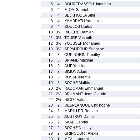
5
4
DOURERASSOU Jonathan
6
4
FLOM Gabriel
7
4
BELKHODJA Slim
8
4
KAMBRATH Yannick
9
4
BOULOS Carlos
10
3½
RIBIERE Damien
11
3½
TOURE Vasanth
12
3½
YOUSSEF Mohamed
13
3½
SEPAHPOUR Shervine
14
3
OUPINDRIN Timothy
15
3
BRIAND Maxime
16
3
ALIF Yassine
17
3
SIMON Adam
18
3
ROSSI Jeremie
19
3
BOCHE Mathis
20
2½
RADOMAN Emmanuel
21
2½
BRUMANT Jean-Claude
22
2½
NICOT Valentin
23
2
DESPLANQUE Christophe
24
2
MARILLER Romain
25
2
AUSTRUY Daniel
26
2
SAAD Gabriel
27
2
BOCHE Nicolay
28
2
GRINCOURT Alexis
29
1
MEAL Laurent