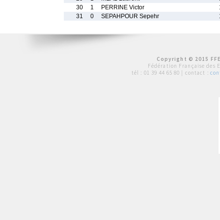
30
1
PERRINE Victor
31
0
SEPAHPOUR Sepehr
Copyright © 2015 FFE
Fédération Française des 
tél :
01 39 44 65 80
| contact :
con