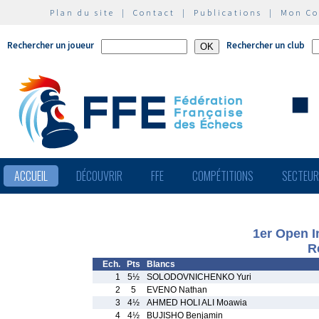
Plan du site
|
Contact
|
Publications
|
Mon C
Rechercher un joueur
Rechercher un club
ACCUEIL
DÉCOUVRIR
FFE
COMPÉTITIONS
SECTEU
1er Open In
R
Ech.
Pts
Blancs
1
5½
SOLODOVNICHENKO Yuri
2
5
EVENO Nathan
3
4½
AHMED HOLI ALI Moawia
4
4½
BUJISHO Benjamin