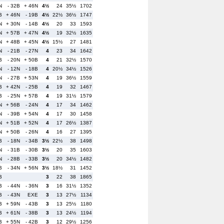
N
- 32B
+ 46N
4½
24
35½
1702
B
+ 46N
- 19B
4½
22½
36½
1747
N
+ 30N
- 14B
4½
20
33
1593
N
+ 57B
+ 47N
4½
19
32½
1635
N
+ 48B
+ 45N
4½
15½
27
1481
N
- 21B
- 27N
4
23
34
1642
B
- 20N
+ 50B
4
21
32½
1570
N
- 12N
- 18B
4
20½
34½
1526
N
- 27B
+ 53N
4
19
36½
1559
B
+ 42N
- 25B
4
19
32
1467
B
- 25N
+ 57B
4
19
31½
1579
N
+ 56B
- 24N
4
17
34
1462
N
- 39B
+ 54N
4
17
30
1458
N
+ 51B
+ 52N
4
17
26½
1387
N
+ 50B
- 26N
4
16
27
1395
B
- 18N
- 34B
3½
22½
38
1498
N
- 31B
- 30B
3½
20
35
1603
N
- 28B
- 33B
3½
20
34½
1482
B
- 34N
+ 56N
3½
18½
31
1452
B
3
22
38
1865
B
- 44N
- 36N
3
16
31½
1352
B
- 43N
EXE
3
13
27½
1134
B
+ 59N
- 43B
3
13
25½
1180
B
+ 61N
- 38B
3
13
24½
1194
B
+ 55N
- 42B
3
12
29½
1256