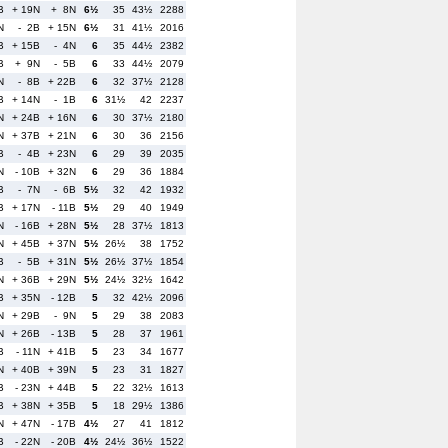
B
+ 19N
+ 8N
6½
35
43½
2288
N
- 2B
+ 15N
6½
31
41½
2016
B
+ 15B
- 4N
6
35
44½
2382
B
+ 9N
- 5B
6
33
44½
2079
N
- 8B
+ 22B
6
32
37½
2128
B
+ 14N
- 1B
6
31½
42
2237
N
+ 24B
+ 16N
6
30
37½
2180
N
+ 37B
+ 21N
6
30
36
2156
B
- 4B
+ 23N
6
29
39
2035
N
- 10B
+ 32N
6
29
36
1884
B
- 7N
- 6B
5½
32
42
1932
B
+ 17N
- 11B
5½
29
40
1949
N
- 16B
+ 28N
5½
28
37½
1813
N
+ 45B
+ 37N
5½
26½
38
1752
B
- 5B
+ 31N
5½
26½
37½
1854
N
+ 36B
+ 29N
5½
24½
32½
1642
B
+ 35N
- 12B
5
32
42½
2096
N
+ 29B
- 9N
5
29
38
2083
N
+ 26B
- 13B
5
28
37
1961
B
- 11N
+ 41B
5
23
34
1677
N
+ 40B
+ 39N
5
23
31
1827
B
- 23N
+ 44B
5
22
32½
1613
B
+ 38N
+ 35B
5
18
29½
1386
N
+ 47N
- 17B
4½
27
41
1812
B
- 22N
- 20B
4½
24½
36½
1522