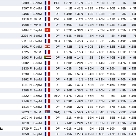
2389 F
SenM
PDL
+ 37B
+ 17N
+ 28B
= 2N
+ 22B
- 1N
- 6
1597 F
CadM
IDF
- 1B
+ 41N
+ 31B
= 17N
+ 30B
+ 28N
+ 5
2456 F
SenM
IDF
+ 46B
+ 31N
+ 12B
+ 22N
- 2B
- 3N
+ 11
1918 F
MinM
CVL
+ 18B
- 2N
+ 60B
+ 20N
+ 11B
+ 17N
- 3
1968 F
MinM
IDF
+ 50N
- 4B
+ 38N
+ 45B
+ 23N
+ 21B
- 15
2404 F
SepM
IDF
+ 32B
= 30N
+ 25B
- 3N
= 18B
+ 35N
+ 12
2308 N
SenM
IDF
+ 54N
+ 58B
- 4N
+ 49B
- 8N
+ 36B
- 7
2110 N
CadM
GUA
+ 39N
+ 45B
- 7N
+ 56B
- 4N
+ 49B
- 10
1961 F
CadM
IDF
+ 42B
- 3N
+ 59B
- 18N
+ 32B
+ 22N
+ 28
1725 F
MinM
IDF
+ 27N
- 15B
+ 51N
- 16B
+ 40N
+ 31B
+ 21
1993 F
SenM
IDF
+ 29B
+ 14N
- 2B
= 28N
+ 46B
+ 18N
+ 9
2082 F
SenM
IDF
+ 60B
- 28N
+ 26B
+ 14N
- 3B
= 47N
+ 18
1830 F
SenM
IDF
+ 63N
- 5B
+ 39N
= 6B
+ 29N
- 8B
+ 45
1290 F
PouM
IDF
- 8N
+ 57B
+ 24N
+ 13B
= 10N
- 15B
- 16
1862 F
SenM
IDF
+ 41B
- 1N
= 29B
+ 33N
- 28B
+ 46N
+ 20
1199 N
SepM
IDF
- 24N
+ 47B
+ 58N
- 8B
= 45N
+ 56B
- 19
2308 F
SenM
IDF
+ 26B
+ 36N
+ 3B
+ 30N
- 1B
- 9N
- 14
2322 F
SenM
ARA
+ 47N
+ 24B
+ 56N
- 7B
- 5N
- 13B
+ 49
2149 F
SepM
IDF
+ 59B
- 49N
+ 37B
+ 35N
- 9B
+ 25N
- 4
1814 F
CadM
IDF
+ 20B
- 22N
- 18B
+ 59N
- 47B
+ 42N
+ 38
2023 F
VetM
NAQ
+ 52N
- 56B
- 10N
+ 54B
+ 38N
- 23B
- 26
1479 N
SenM
IDF
- 21N
+ 64B
- 16N
+ 51B
- 35B
+ 41N
+ 25
1010 F
BenM
IDF
- 14B
- 29N
- 41B
+ 55N
+ 60B
+ 59N
- 30
ia
1739 F
CadF
IDF
+ 61N
+ 16B
- 5N
= 15B
+ 19N
- 6B
- 13
1358 F
PupM
IDF
- 15N
+ 27B
= 19N
+ 48B
- 17B
+ 30N
+ 47