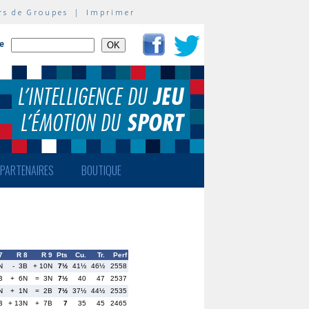
rs de Groupes
|
Imprimer
te
PARTENAIRES
BOUTIQUE
7
R 8
R 9
Pts
Cu.
Tr.
Perf
N
- 3B
+ 10N
7½
41½
46½
2558
B
+ 6N
= 3N
7½
40
47
2537
N
+ 1N
= 2B
7½
37½
44½
2535
B
+ 13N
+ 7B
7
35
45
2465