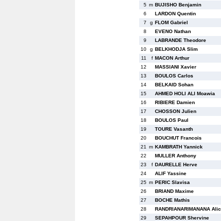
5
m
BUJISHO Benjamin
6
LARDON Quentin
7
g
FLOM Gabriel
8
EVENO Nathan
9
LABRANDE Theodore
10
g
BELKHODJA Slim
11
f
MACON Arthur
12
MASSIANI Xavier
13
BOULOS Carlos
14
BELKAID Sohan
15
AHMED HOLI ALI Moawia
16
RIBIERE Damien
17
CHOSSON Julien
18
BOULOS Paul
19
TOURE Vasanth
20
BOUCHUT Francois
21
m
KAMBRATH Yannick
22
MULLER Anthony
23
f
DAURELLE Herve
24
ALIF Yassine
25
m
PERIC Slavisa
26
BRIAND Maxime
27
BOCHE Mathis
28
RANDRIANARIMANANA Alic
29
SEPAHPOUR Shervine