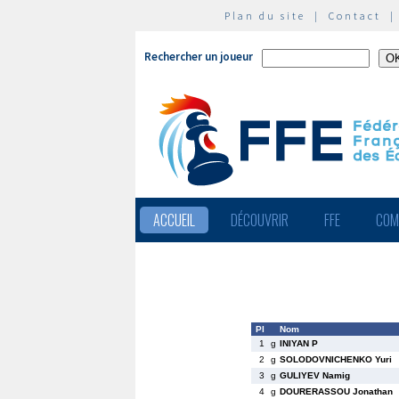
Plan du site
|
Contact
Rechercher un joueur
ACCUEIL
DÉCOUVRIR
FFE
COM
Pl
Nom
1
g
INIYAN P
2
g
SOLODOVNICHENKO Yuri
3
g
GULIYEV Namig
4
g
DOURERASSOU Jonathan