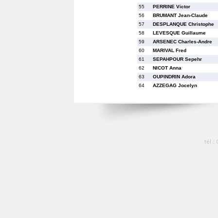
55
PERRINE Victor
56
BRUMANT Jean-Claude
57
DESPLANQUE Christophe
58
LEVESQUE Guillaume
59
ARSENEC Charles-Andre
60
MARIVAL Fred
61
SEPAHPOUR Sepehr
62
NICOT Anna
63
OUPINDRIN Adora
64
AZZEGAG Jocelyn
tél :