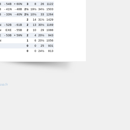
B
- 54B
+ 60N
3
8
26
1122
B
- 41N
- 48B
2½
19½
34½
1503
B
- 33N
- 40N
2½
10½
33
1264
2
14
31½
1429
N
- 52B
- 61B
2
13
30½
1169
N
EXE
- 55B
2
10
29
1088
E
- 53B
+ 59N
2
4
20½
943
N
1
6
20½
1056
0
0
25
931
0
0
24½
813
so.fr