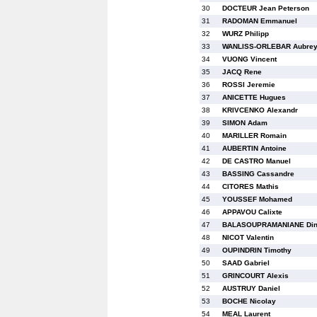
30
DOCTEUR Jean Peterson
31
RADOMAN Emmanuel
32
WURZ Philipp
33
WANLISS-ORLEBAR Aubrey
34
VUONG Vincent
35
JACQ Rene
36
ROSSI Jeremie
37
ANICETTE Hugues
38
KRIVCENKO Alexandr
39
SIMON Adam
40
MARILLER Romain
41
AUBERTIN Antoine
42
DE CASTRO Manuel
43
BASSING Cassandre
44
CITORES Mathis
45
YOUSSEF Mohamed
46
APPAVOU Calixte
47
BALASOUPRAMANIANE Din
48
NICOT Valentin
49
OUPINDRIN Timothy
50
SAAD Gabriel
51
GRINCOURT Alexis
52
AUSTRUY Daniel
53
BOCHE Nicolay
54
MEAL Laurent