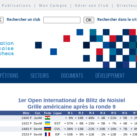
|
Publications
|
Mon Compte
|
Gérer son Club
|
Directeu
Rechercher un club
Rechercher dans le si
PÉTITIONS
SECTEURS
DOCUMENTS
DÉVELOPPEMENT
1er Open International de Blitz de Noisiel
Grille américaine après la ronde 9
Blitz
Cat.
Fede
Ligue
R 1
R 2
R 3
R 4
R 5
R 6
R 
2400 F
JunM
+ 6N
+ 19B
+ 49N
+ 4B
+ 21N
+ 5B
= 2
2422 F
SenM
EST
+ 57N
+ 8B
+ 15N
= 5B
+ 7N
+ 4B
= 1
2483 F
SenM
CVL
+ 38N
+ 13B
- 21N
+ 10B
+ 16N
+ 7B
+ 8
2523 F
SenM
IDF
+ 33B
+ 9N
+ 11B
- 1N
+ 12B
- 2N
+ 23