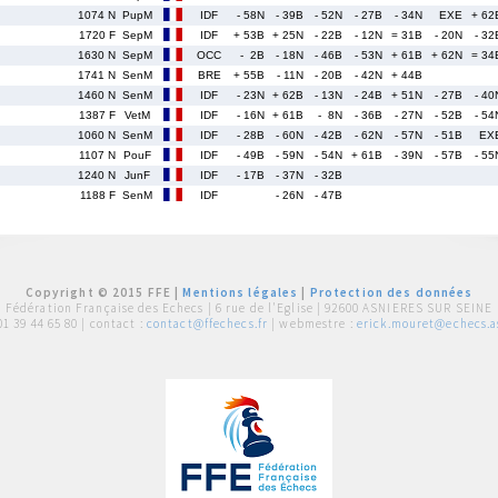
1074 N
PupM
IDF
- 58N
- 39B
- 52N
- 27B
- 34N
EXE
+ 62
1720 F
SepM
IDF
+ 53B
+ 25N
- 22B
- 12N
= 31B
- 20N
- 32
1630 N
SepM
OCC
- 2B
- 18N
- 46B
- 53N
+ 61B
+ 62N
= 34
1741 N
SenM
BRE
+ 55B
- 11N
- 20B
- 42N
+ 44B
1460 N
SenM
IDF
- 23N
+ 62B
- 13N
- 24B
+ 51N
- 27B
- 40
1387 F
VetM
IDF
- 16N
+ 61B
- 8N
- 36B
- 27N
- 52B
- 54
1060 N
SenM
IDF
- 28B
- 60N
- 42B
- 62N
- 57N
- 51B
EX
1107 N
PouF
IDF
- 49B
- 59N
- 54N
+ 61B
- 39N
- 57B
- 55
1240 N
JunF
IDF
- 17B
- 37N
- 32B
1188 F
SenM
IDF
- 26N
- 47B
Copyright © 2015 FFE |
Mentions légales
|
Protection des données
Fédération Française des Echecs |
6 rue de l'Eglise | 92600 ASNIERES SUR SEINE
01 39 44 65 80
| contact :
contact@ffechecs.fr
| webmestre :
erick.mouret@echecs.as