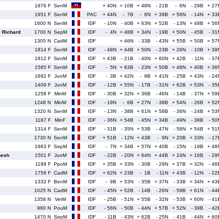
1876 F
SenM
+ 40N
= 10B
+ 48N
- 21B
- 6N
- 29B
+ 27
1951 F
SenM
PAC
+ 44N
- 7B
- 6N
+ 39B
= 56N
- 14N
+ 33
1600 N
SenM
IDF
- 10N
- 40B
+ 63N
+ 52B
- 13N
= 48B
+ 56
 Richard
1700 N
SepM
IDF
- 4N
= 48B
+ 34N
- 19B
+ 50N
- 45B
- 31
1305 N
CadM
IDF
= 46N
- 33B
- 43N
+ 55B
= 50B
= 57
1814 F
SenM
IDF
- 48N
+ 44B
+ 50N
- 23B
+ 26N
- 10B
+ 39
1812 F
SenM
IDF
+ 43B
- 21B
- 40N
+ 60N
+ 42B
- 11N
- 37
1585 F
SenM
IDF
- 5N
+ 63B
- 23N
= 50B
= 48N
+ 40B
+ 36
1692 F
JunM
IDF
- 3B
+ 42N
- 9B
+ 41N
- 25B
+ 43N
- 24
1409 F
JunM
IDF
- 12B
+ 55N
- 17B
- 31N
+ 62B
+ 53N
- 35
1258 F
MinM
IDF
- 30B
+ 32N
+ 36B
- 46N
- 14B
- 37N
+ 59
1248 N
MinM
IDF
- 19N
- 6B
+ 27N
- 38B
+ 54N
- 26B
+ 52
1320 N
SenM
IDF
- 13N
- 38B
+ 61N
+ 58B
- 36N
- 24B
+ 53
1187 F
MinF
IDF
- 36N
+ 54B
- 45N
+ 34B
- 49N
- 38B
- 50
1314 F
SenM
IDF
- 31B
- 35N
+ 53B
- 47N
- 58N
+ 54B
+ 51
1730 N
SenM
IDF
+ 51B
- 12N
+ 43B
- 9N
= 20B
+ 33N
- 17
1663 F
SepM
IDF
- 7N
= 34B
+ 57N
+ 40B
- 15N
- 19B
+ 48
esh
1501 F
JunM
IDF
- 22B
- 20N
+ 64N
+ 44B
+ 24N
= 16B
- 29
1199 F
PpoM
IDF
+ 35B
= 33N
- 30B
- 29N
= 37B
= 32N
- 46
1758 F
CadM
IDF
+ 62N
+ 23B
- 1B
- 11N
+ 43B
- 12N
- 22
1332 F
BenM
IDF
- 9B
+ 53N
- 35B
= 37N
- 33B
= 34N
+ 43
1025 N
CadM
IDF
- 45N
+ 52B
- 14B
- 26N
- 59B
+ 61N
- 44
1358 N
VetM
IDF
- 25B
- 51N
+ 55B
- 32N
- 53B
+ 60N
- 41
960 N
PouM
IDF
- 56N
- 50B
- 44N
+ 57B
+ 52N
- 39B
- 42
1470 N
SepM
IDF
- 11B
- 43N
+ 62B
- 25N
- 41B
- 44N
+ 60