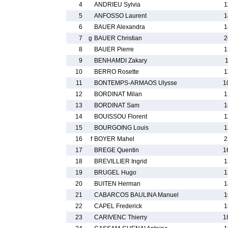
4
ANDRIEU Sylvia
1
5
ANFOSSO Laurent
1
6
BAUER Alexandra
1
7
g
BAUER Christian
2
8
BAUER Pierre
1
9
BENHAMDI Zakary
1
10
BERRO Rosette
1
11
BONTEMPS-ARMAOS Ulysse
1
12
BORDINAT Milan
1
13
BORDINAT Sam
1
14
BOUISSOU Florent
1
15
BOURGOING Louis
1
16
f
BOYER Mahel
2
17
BREGE Quentin
1
18
BREVILLIER Ingrid
1
19
BRUGEL Hugo
1
20
BUITEN Herman
1
21
CABARCOS BAULINA Manuel
1
22
CAPEL Frederick
1
23
CARIVENC Thierry
1