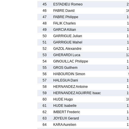
45
ESTADIEU Romeo
2
46
FABRE David
1
47
FABRE Philippe
1
48
FALIK Charles
1
49
GARCIA Kilian
1
50
GARRIGUE Julian
1
51
GARRIGUE Mahel
1
52
GAZOL Alexandre
1
53
GHERARDI Luca
1
54
GINOUILLAC Philippe
1
55
GROS Guilhem
1
56
HABOURDIN Simon
57
HALEGUA Dani
1
58
HERNANDEZ Antoine
1
59
HERNANDEZ AGUIRRE Isaac
1
60
HUDE Hugo
1
61
HUDE Isabelle
1
62
IMBERT Frederic
1
63
JOYEUX Gerard
1
64
KARA Aurelien
1