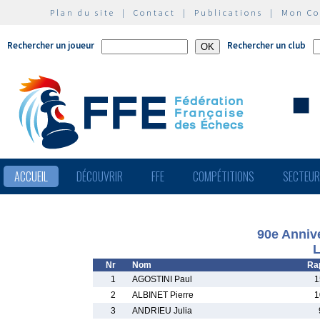
Plan du site
|
Contact
|
Publications
|
Mon C
Rechercher un joueur
Rechercher un club
ACCUEIL
DÉCOUVRIR
FFE
COMPÉTITIONS
SECTEU
90e Annive
L
Nr
Nom
Ra
1
AGOSTINI Paul
1
2
ALBINET Pierre
1
3
ANDRIEU Julia