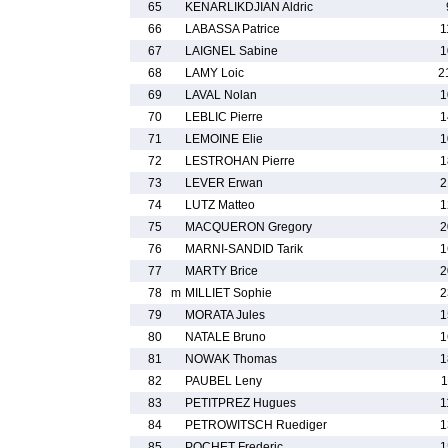
65
KENARLIKDJIAN Aldric
66
LABASSA Patrice
1
67
LAIGNEL Sabine
1
68
LAMY Loic
2
69
LAVAL Nolan
1
70
LEBLIC Pierre
1
71
LEMOINE Elie
1
72
LESTROHAN Pierre
1
73
LEVER Erwan
2
74
LUTZ Matteo
1
75
MACQUERON Gregory
2
76
MARNI-SANDID Tarik
1
77
MARTY Brice
2
78
m
MILLIET Sophie
2
79
MORATA Jules
1
80
NATALE Bruno
1
81
NOWAK Thomas
1
82
PAUBEL Leny
1
83
PETITPREZ Hugues
1
84
PETROWITSCH Ruediger
1
85
POCHET Frederic
1