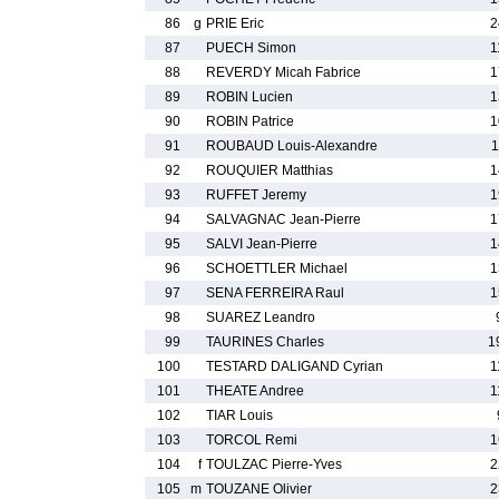
86
g
PRIE Eric
2
87
PUECH Simon
1
88
REVERDY Micah Fabrice
1
89
ROBIN Lucien
1
90
ROBIN Patrice
1
91
ROUBAUD Louis-Alexandre
1
92
ROUQUIER Matthias
1
93
RUFFET Jeremy
1
94
SALVAGNAC Jean-Pierre
1
95
SALVI Jean-Pierre
1
96
SCHOETTLER Michael
1
97
SENA FERREIRA Raul
1
98
SUAREZ Leandro
99
TAURINES Charles
1
100
TESTARD DALIGAND Cyrian
1
101
THEATE Andree
1
102
TIAR Louis
103
TORCOL Remi
1
104
f
TOULZAC Pierre-Yves
2
105
m
TOUZANE Olivier
2