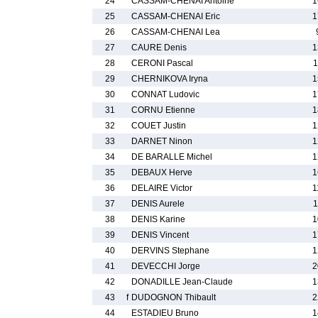
24
CASSAM-CHENAI Antoine
1
25
CASSAM-CHENAI Eric
1
26
CASSAM-CHENAI Lea
27
CAURE Denis
1
28
CERONI Pascal
1
29
CHERNIKOVA Iryna
1
30
CONNAT Ludovic
1
31
CORNU Etienne
1
32
COUET Justin
1
33
DARNET Ninon
1
34
DE BARALLE Michel
1
35
DEBAUX Herve
1
36
DELAIRE Victor
1
37
DENIS Aurele
1
38
DENIS Karine
1
39
DENIS Vincent
1
40
DERVINS Stephane
1
41
DEVECCHI Jorge
2
42
DONADILLE Jean-Claude
1
43
f
DUDOGNON Thibault
2
44
ESTADIEU Bruno
1