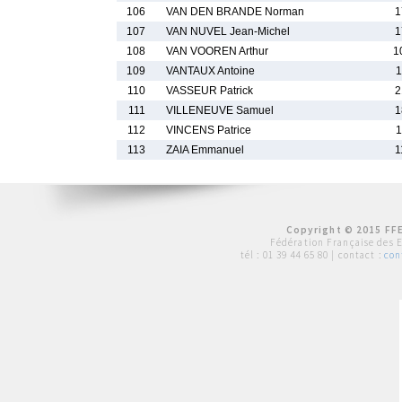
106
VAN DEN BRANDE Norman
1
107
VAN NUVEL Jean-Michel
1
108
VAN VOOREN Arthur
1
109
VANTAUX Antoine
1
110
VASSEUR Patrick
2
111
VILLENEUVE Samuel
1
112
VINCENS Patrice
1
113
ZAIA Emmanuel
1
Copyright © 2015 FFE
Fédération Française des 
tél :
01 39 44 65 80
| contact :
con