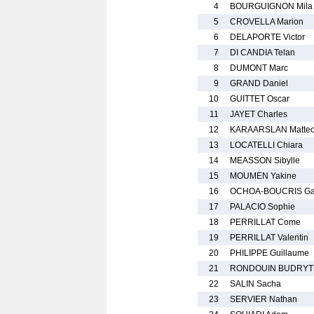
4
BOURGUIGNON Mila
5
CROVELLA Marion
6
DELAPORTE Victor
7
DI CANDIA Telan
8
DUMONT Marc
9
GRAND Daniel
10
GUITTET Oscar
11
JAYET Charles
12
KARAARSLAN Matte
13
LOCATELLI Chiara
14
MEASSON Sibylle
15
MOUMEN Yakine
16
OCHOA-BOUCRIS Gab
17
PALACIO Sophie
18
PERRILLAT Come
19
PERRILLAT Valentin
20
PHILIPPE Guillaume
21
RONDOUIN BUDRYTE 
22
SALIN Sacha
23
SERVIER Nathan