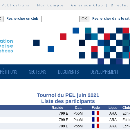
|
Publications
|
Mon Compte
|
Gérer son Club
|
Directeu
Rechercher un club
Rechercher dans le si
PÉTITIONS
SECTEURS
DOCUMENTS
DÉVELOPPEMENT
Tournoi du PEL juin 2021
Liste des participants
Rapide
Cat.
Fede
Ligue
Club
799 E
PpoM
ARA
Echi
799 E
PouM
ARA
Echi
799 E
PpoM
ARA
Echi