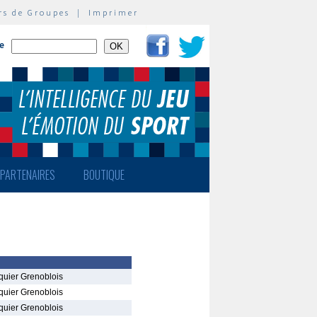
rs de Groupes
|
Imprimer
te
PARTENAIRES
BOUTIQUE
quier Grenoblois
quier Grenoblois
quier Grenoblois