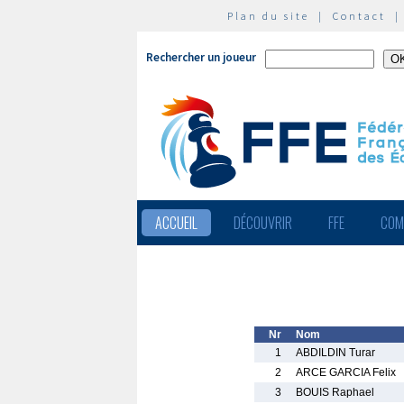
Plan du site
|
Contact
Rechercher un joueur
ACCUEIL
DÉCOUVRIR
FFE
COM
Nr
Nom
1
ABDILDIN Turar
2
ARCE GARCIA Felix
3
BOUIS Raphael