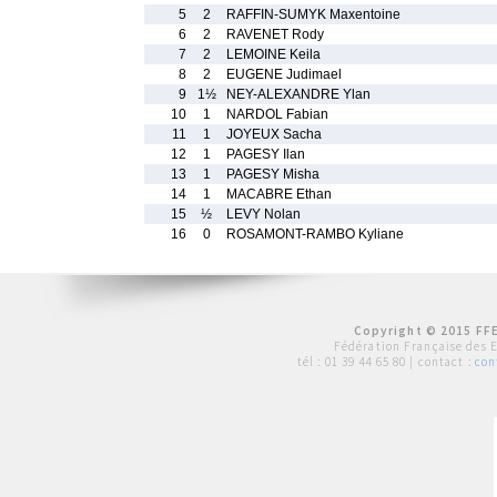
5
2
RAFFIN-SUMYK Maxentoine
6
2
RAVENET Rody
7
2
LEMOINE Keila
8
2
EUGENE Judimael
9
1½
NEY-ALEXANDRE Ylan
10
1
NARDOL Fabian
11
1
JOYEUX Sacha
12
1
PAGESY Ilan
13
1
PAGESY Misha
14
1
MACABRE Ethan
15
½
LEVY Nolan
16
0
ROSAMONT-RAMBO Kyliane
Copyright © 2015 FFE
Fédération Française des 
tél :
01 39 44 65 80
| contact :
con