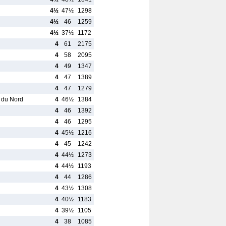
4½
47½
1298
4½
46
1259
4½
37½
1172
4
61
2175
4
58
2095
4
49
1347
4
47
1389
4
47
1279
r du Nord
4
46½
1384
4
46
1392
4
46
1295
4
45½
1216
4
45
1242
4
44½
1273
4
44½
1193
4
44
1286
4
43½
1308
4
40½
1183
4
39½
1105
4
38
1085