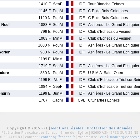
1410 F
SenF
IDF
Tour Blanche Echecs
1146 F
PupM
IDF
C.E. de Bois-Colombes
1120 N
PupM
IDF
C.E. de Bois-Colombes
-Noel
1083 F
SenM
IDF
Asnières - Le Grand Echiquier
799 E
PouM
IDF
Club d'Echecs du Vesinet
1063 F
MinM
IDF
Club d'Echecs du Vesinet
1000 N
PouM
IDF
Asnières - Le Grand Echiquier
drien
980 N
PouM
IDF
Asnières - Le Grand Echiquier
1199 E
MinM
1719 F
SenM
IDF
Asnières - Le Grand Echiquier
dore
880 N
PupM
IDF
U.S.M.A. Saint-Ouen
1199 E
VetF
IDF
Club d'Echecs de Triel sur Sei
1084 F
SepF
IDF
Club d'Echecs de Triel sur Sei
ngrin
1199 E
JunM
IDF
Asnières - Le Grand Echiquier
1767 F
CadM
CVL
C'Chartres Echecs
Copyright © 2015 FFE |
Mentions légales
|
Protection des données
Fédération Française des Echecs |
6 rue de l'Eglise | 92600 ASNIERES SUR SEINE
01 39 44 65 80
| contact :
contact@ffechecs.fr
| webmestre :
erick.mouret@echecs.as