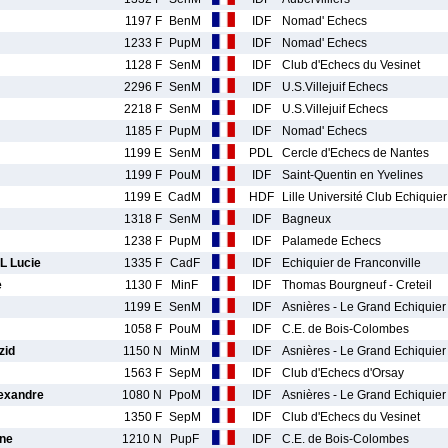
1197 F
BenM
IDF
Nomad' Echecs
1233 F
PupM
IDF
Nomad' Echecs
1128 F
SenM
IDF
Club d'Echecs du Vesinet
2296 F
SenM
IDF
U.S.Villejuif Echecs
2218 F
SenM
IDF
U.S.Villejuif Echecs
1185 F
PupM
IDF
Nomad' Echecs
1199 E
SenM
PDL
Cercle d'Echecs de Nantes
1199 F
PouM
IDF
Saint-Quentin en Yvelines
1199 E
CadM
HDF
Lille Université Club Echiquie
1318 F
SenM
IDF
Bagneux
1238 F
PupM
IDF
Palamede Echecs
 Lucie
1335 F
CadF
IDF
Echiquier de Franconville
e
1130 F
MinF
IDF
Thomas Bourgneuf - Creteil
1199 E
SenM
IDF
Asnières - Le Grand Echiquier
1058 F
PouM
IDF
C.E. de Bois-Colombes
zid
1150 N
MinM
IDF
Asnières - Le Grand Echiquier
1563 F
SepM
IDF
Club d'Echecs d'Orsay
exandre
1080 N
PpoM
IDF
Asnières - Le Grand Echiquier
1350 F
SepM
IDF
Club d'Echecs du Vesinet
ne
1210 N
PupF
IDF
C.E. de Bois-Colombes