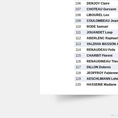
106
DENJOY Claire
107
CHOTEAU Gurvann
108
LIBOUREL Leo
109
COULOMBEAU Jean
110
RODE Samuel
111
JOUANDET Loup
112
ABERLENC Raphael
113
VALDIVIA MASSON A
114
RENAUDEAU Felix
115
CHARBIT Florent
116
RENAUDINEAU Theo
117
DILLON Dolores
118
JEOFFROY Fabienne
119
AESCHLIMANN Lohe
120
HASSEINE Madiane
tél :