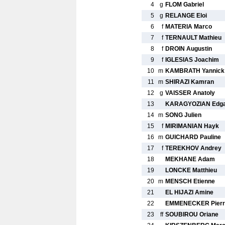
4
g
FLOM Gabriel
5
g
RELANGE Eloi
6
f
MATERIA Marco
7
f
TERNAULT Mathieu
8
f
DROIN Augustin
9
f
IGLESIAS Joachim
10
m
KAMBRATH Yannick
11
m
SHIRAZI Kamran
12
g
VAISSER Anatoly
13
KARAGYOZIAN Edg
14
m
SONG Julien
15
f
MIRIMANIAN Hayk
16
m
GUICHARD Pauline
17
f
TEREKHOV Andrey
18
MEKHANE Adam
19
LONCKE Matthieu
20
m
MENSCH Etienne
21
EL HIJAZI Amine
22
EMMENECKER Pierre
23
ff
SOUBIROU Oriane