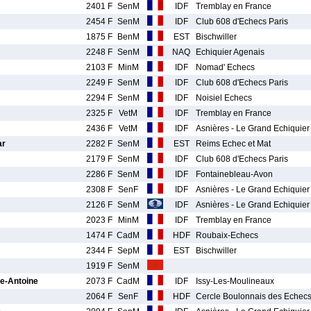
2401 F
SenM
IDF
Tremblay en France
2454 F
SenM
IDF
Club 608 d'Echecs Paris
1875 F
BenM
EST
Bischwiller
2248 F
SenM
NAQ
Echiquier Agenais
2103 F
MinM
IDF
Nomad' Echecs
2249 F
SenM
IDF
Club 608 d'Echecs Paris
2294 F
SenM
IDF
Noisiel Echecs
2325 F
VetM
IDF
Tremblay en France
2436 F
VetM
IDF
Asnières - Le Grand Echiquier
ar
2282 F
SenM
EST
Reims Echec et Mat
2179 F
SenM
IDF
Club 608 d'Echecs Paris
2286 F
SenM
IDF
Fontainebleau-Avon
2308 F
SenF
IDF
Asnières - Le Grand Echiquier
2126 F
SenM
IDF
Asnières - Le Grand Echiquier
2023 F
MinM
IDF
Tremblay en France
1474 F
CadM
HDF
Roubaix-Echecs
2344 F
SepM
EST
Bischwiller
1919 F
SenM
-Antoine
2073 F
CadM
IDF
Issy-Les-Moulineaux
2064 F
SenF
HDF
Cercle Boulonnais des Echec