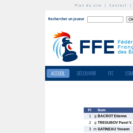
Plan du site
|
Contact
Rechercher un joueur
ACCUEIL
DÉCOUVRIR
FFE
COM
Pl
Nom
1
g
BACROT Etienne
2
g
TREGUBOV Pavel V.
3
m
GATINEAU Yovann