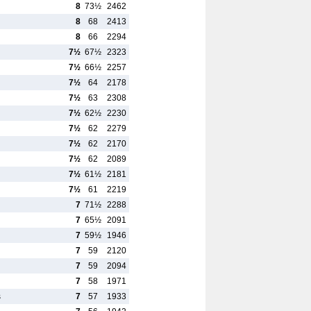
8
73½
2462
8
68
2413
8
66
2294
7½
67½
2323
7½
66½
2257
7½
64
2178
7½
63
2308
7½
62½
2230
7½
62
2279
7½
62
2170
7½
62
2089
7½
61½
2181
7½
61
2219
7
71½
2288
7
65½
2091
7
59½
1946
7
59
2120
7
59
2094
7
58
1971
s
7
57
1933