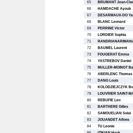
65
BRUMANT Jean-Cla
66
HAMDACHE Ayoub
67
DESARMAUX-DO Yan
68
BLANC Leonard
69
PERRINE Victor
70
LORDIER Sophia
71
RANDRIANARIMANAN
72
BAUMEL Laurent
73
FOUGERAT Emma
74
YASTREBOV Daniel
75
MULLER-MOINGT Ba
76
ABERLENC Thomas
77
DANG Louis
78
KOLODZIEJCZYK Bo
79
LOUVRIER SAINT-MA
80
REBUFIE Leo
81
BARTHERE Gilles
82
SAMOUELIAN Solal
83
JOUANDET Alfons
84
TU Leonie
85
IZIKIAN Hayk