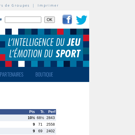
rs de Groupes
|
Imprimer
te
PARTENAIRES
BOUTIQUE
Pts
Tr.
Perf
10½
68½
2843
9
71
2558
9
69
2402