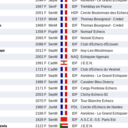
c
2094 F
SepM
IDF
Asnières - Le Grand Echiquier
1667 F
SenF
IDF
Tremblay en France
2051 F
SenM
HDF
Cercle Boulonnais des Echec
1733 F
MinM
IDF
Thomas Bourgneuf - Creteil
s
1968 F
MinM
IDF
Thomas Bourgneuf - Creteil
1358 F
PupM
IDF
Nomad' Echecs
2065 F
SenM
IDF
Noisiel Echecs
2088 F
SenM
IDF
Club d'Echecs d'Ecouen
ppe
2012 F
SepM
IDF
Issy-Les-Moulineaux
2002 F
SenM
NAQ
Echiquier Agenais
1991 F
CadM
IDF
J.E.E.N.
1721 F
CadM
IDF
Club d'Echecs du Vesinet
2028 F
SepM
IDF
Asnières - Le Grand Echiquier
1986 F
SenM
IDF
Cavalier Bleu Drancy
2171 F
SenM
IDF
Cergy Pontoise Echecs
2053 F
SepM
IDF
Clichy-Echecs-92
2070 F
SenM
IDF
Tour Blanche Echecs
1960 F
JunM
PDL
Cercle d'Echecs de Nantes
2166 F
SenM
IDF
Asnières - Le Grand Echiquier
1826 F
SenM
IDF
A.S.C.E.-S.E. Paris Est
awia
2122 F
SenM
IDF
J.E.E.N.