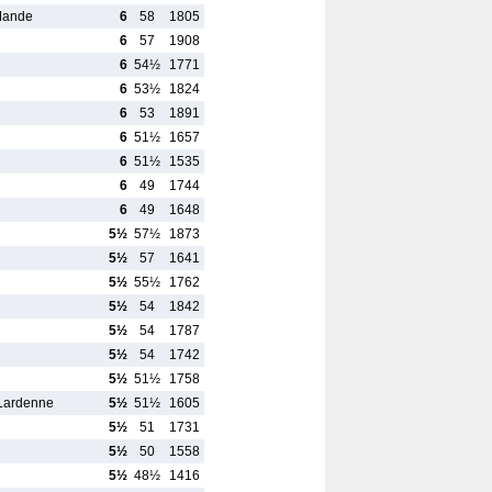
-Mande
6
58
1805
6
57
1908
6
54½
1771
6
53½
1824
6
53
1891
6
51½
1657
6
51½
1535
6
49
1744
6
49
1648
5½
57½
1873
5½
57
1641
5½
55½
1762
5½
54
1842
5½
54
1787
5½
54
1742
5½
51½
1758
Lardenne
5½
51½
1605
5½
51
1731
5½
50
1558
5½
48½
1416