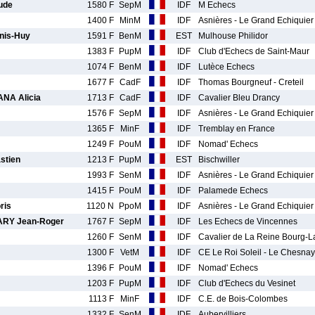
ude
1580 F
SepM
IDF
M Echecs
1400 F
MinM
IDF
Asnières - Le Grand Echiquier
is-Huy
1591 F
BenM
EST
Mulhouse Philidor
1383 F
PupM
IDF
Club d'Echecs de Saint-Maur
1074 F
BenM
IDF
Lutèce Echecs
1677 F
CadF
IDF
Thomas Bourgneuf - Creteil
A Alicia
1713 F
CadF
IDF
Cavalier Bleu Drancy
1576 F
SepM
IDF
Asnières - Le Grand Echiquier
1365 F
MinF
IDF
Tremblay en France
1249 F
PouM
IDF
Nomad' Echecs
stien
1213 F
PupM
EST
Bischwiller
1993 F
SenM
IDF
Asnières - Le Grand Echiquier
1415 F
PouM
IDF
Palamede Echecs
ris
1120 N
PpoM
IDF
Asnières - Le Grand Echiquier
RY Jean-Roger
1767 F
SepM
IDF
Les Echecs de Vincennes
1260 F
SenM
IDF
Cavalier de La Reine Bourg-L
1300 F
VetM
IDF
CE Le Roi Soleil - Le Chesnay
1396 F
PouM
IDF
Nomad' Echecs
1203 F
PupM
IDF
Club d'Echecs du Vesinet
1113 F
MinF
IDF
C.E. de Bois-Colombes
1332 F
SenM
IDF
Aubervilliers