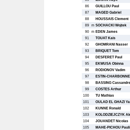
86
GUILLOU Paul
87
MAGED Gabriel
88
HOUSSAIS Clement
89
m
SOCHACKI Wojtek
90
m
EDEN James
91
TOUAT Kais
92
GHOMRANI Nasser
93
BRIQUET Tom
94
DESFERET Paul
95
EKWUSA Obinna
96
RODIONOV Vadim
97
ESTIN-CHARBONNEL
98
BASSING Cassandr
99
COSTES Arthur
100
TU Mathias
101
OULAD EL GHAZI Ya
102
KUNNE Ronald
103
KOLODZIEJCZYK Al
104
JOUANDET Nicolas
105
MAHE-PICHOU Pauli