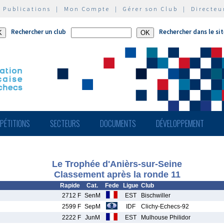
|
Publications
|
Mon Compte
|
Gérer son Club
|
Directeu
Rechercher un club
Rechercher dans le si
PÉTITIONS
SECTEURS
DOCUMENTS
DÉVELOPPEMENT
Le Trophée d'Anièrs-sur-Seine
Classement après la ronde 11
Rapide
Cat.
Fede
Ligue
Club
2712 F
SenM
EST
Bischwiller
2599 F
SepM
IDF
Clichy-Echecs-92
2222 F
JunM
EST
Mulhouse Philidor