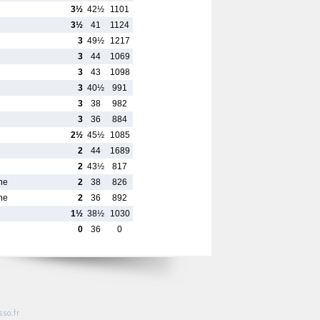
3½
42½
1101
3½
41
1124
3
49½
1217
3
44
1069
3
43
1098
3
40½
991
3
38
982
3
36
884
2½
45½
1085
2
44
1689
2
43½
817
ne
2
38
826
ne
2
36
892
1½
38½
1030
0
36
0
so.fr