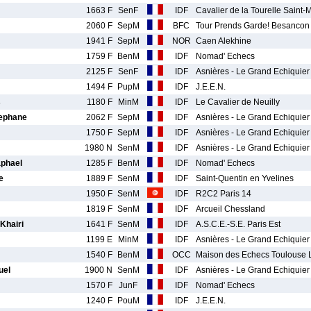
1663 F
SenF
IDF
Cavalier de la Tourelle Saint
2060 F
SepM
BFC
Tour Prends Garde! Besancon
1941 F
SepM
NOR
Caen Alekhine
1759 F
BenM
IDF
Nomad' Echecs
2125 F
SenF
IDF
Asnières - Le Grand Echiquier
1494 F
PupM
IDF
J.E.E.N.
s
1180 F
MinM
IDF
Le Cavalier de Neuilly
ephane
2062 F
SepM
IDF
Asnières - Le Grand Echiquier
1750 F
SepM
IDF
Asnières - Le Grand Echiquier
1980 N
SenM
IDF
Asnières - Le Grand Echiquier
phael
1285 F
BenM
IDF
Nomad' Echecs
e
1889 F
SenM
IDF
Saint-Quentin en Yvelines
1950 F
SenM
IDF
R2C2 Paris 14
1819 F
SenM
IDF
Arcueil Chessland
hairi
1641 F
SenM
IDF
A.S.C.E.-S.E. Paris Est
1199 E
MinM
IDF
Asnières - Le Grand Echiquier
1540 F
BenM
OCC
Maison des Echecs Toulouse 
uel
1900 N
SenM
IDF
Asnières - Le Grand Echiquier
1570 F
JunF
IDF
Nomad' Echecs
1240 F
PouM
IDF
J.E.E.N.