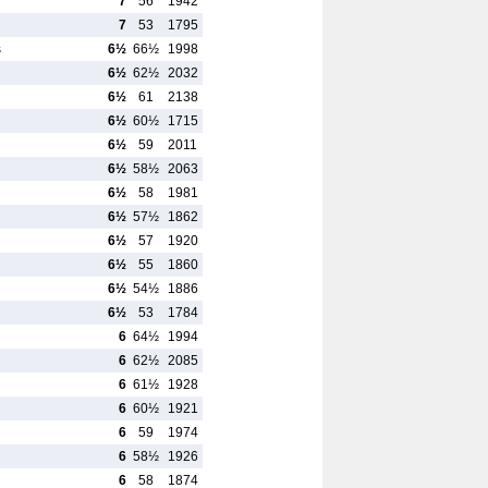
7
56
1942
7
53
1795
s
6½
66½
1998
6½
62½
2032
6½
61
2138
6½
60½
1715
6½
59
2011
6½
58½
2063
6½
58
1981
6½
57½
1862
6½
57
1920
6½
55
1860
6½
54½
1886
6½
53
1784
6
64½
1994
6
62½
2085
6
61½
1928
6
60½
1921
6
59
1974
6
58½
1926
6
58
1874