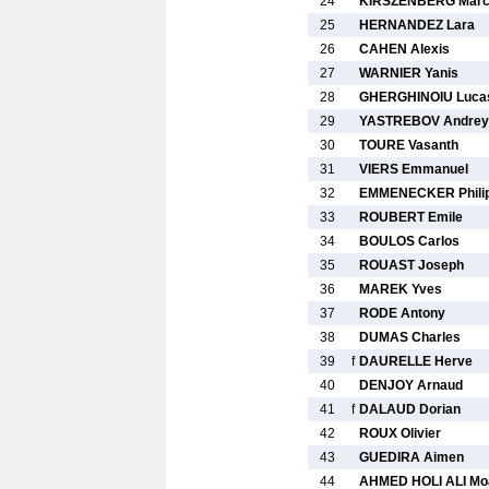
24
KIRSZENBERG Mar
25
HERNANDEZ Lara
26
CAHEN Alexis
27
WARNIER Yanis
28
GHERGHINOIU Luca
29
YASTREBOV Andrey
30
TOURE Vasanth
31
VIERS Emmanuel
32
EMMENECKER Phili
33
ROUBERT Emile
34
BOULOS Carlos
35
ROUAST Joseph
36
MAREK Yves
37
RODE Antony
38
DUMAS Charles
39
f
DAURELLE Herve
40
DENJOY Arnaud
41
f
DALAUD Dorian
42
ROUX Olivier
43
GUEDIRA Aimen
44
AHMED HOLI ALI Mo