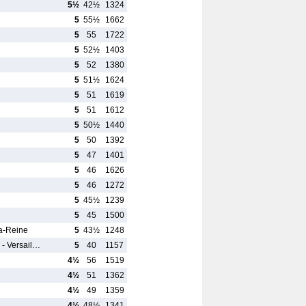
5½
42½
1324
5
55½
1662
5
55
1722
5
52½
1403
5
52
1380
5
51½
1624
5
51
1619
5
51
1612
5
50½
1440
5
50
1392
5
47
1401
5
46
1626
5
46
1272
5
45½
1239
5
45
1500
a-Reine
5
43½
1248
 - Versail…
5
40
1157
4½
56
1519
4½
51
1362
4½
49
1359
4½
48½
1341