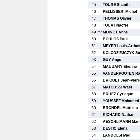
45
TOURE Shanthi
46
PELLISSERI Michel
47
THOMAS Olivier
48
TOUAT Naofel
49
mf
MOINGT Anne
50
BOULOS Paul
51
MEYER Louis-Arthu
52
KOLODZIEJCZYK St
53
GUY Ange
54
MAUUARY Etienne
55
VANDERPOOTEN Ra
56
BRIQUET Jean-Pierr
57
MATOUSSI Wael
58
BRUEZ Cyriaque
59
YOUSSEF Mohamed K
60
BRONDEL Matthieu
61
RICHARD Nathan
62
AESCHLIMANN Man
63
DESTIC Elena
64
LANDOLSI Iyad