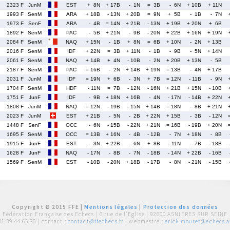
2323 F
JunM
EST
+ 8N
+ 17B
- 1N
= 3B
- 6N
+ 10B
+ 11N
1993 F
SenM
ARA
+ 18B
- 13N
+ 20B
= 9N
+ 5B
- 1B
- 7N
1973 F
SenF
ARA
- 4B
= 14N
+ 21B
- 13N
+ 19B
+ 20N
+ 6B
1892 F
SenM
PAC
- 5B
+ 21N
- 9B
- 20N
+ 22B
+ 16N
+ 19N
2084 F
SenM
NAQ
+ 15N
- 1B
+ 8N
= 6B
+ 10N
- 2N
+ 13B
2016 F
SenM
IDF
+ 22N
= 3B
+ 11N
- 1B
- 9B
- 5N
+ 14N
2061 F
SenM
NAQ
+ 14B
+ 4N
- 10B
- 2N
+ 20B
+ 13N
- 5B
2187 F
SenM
PAC
= 16B
- 2N
+ 14B
+ 19N
= 13B
- 4N
+ 17B
2031 F
JunM
IDF
= 19N
+ 6B
- 3N
+ 7B
= 12N
- 11B
- 9N
1704 F
SenM
HDF
- 11N
= 7B
- 12N
- 16N
+ 21B
+ 15N
- 10B
1751 F
JunF
IDF
- 9B
+ 18N
+ 16B
- 4N
- 17N
- 14B
+ 22N
1808 F
JunM
NAQ
= 12N
- 19B
- 15N
+ 14B
= 18N
- 8B
+ 21N
2023 F
JunM
EST
+ 21B
- 5N
- 2B
+ 22N
+ 15B
- 3B
- 12N
1448 F
SenF
OCC
- 6N
- 15B
- 22N
+ 21N
= 16B
- 19B
+ 20N
1695 F
SenM
OCC
= 13B
+ 16N
- 4B
- 12B
- 7N
+ 18N
- 8B
1915 F
JunF
EST
- 3N
+ 22B
- 6N
+ 8B
- 11N
- 7B
- 18B
1628 F
JunF
NAQ
- 17N
- 8B
- 7N
- 18B
- 14N
+ 22B
- 16B
1569 F
SenM
EST
- 10B
- 20N
+ 18B
- 17B
- 8N
- 21N
- 15B
Copyright © 2015 FFE |
Mentions légales
|
Protection des données
Fédération Française des Echecs |
6 rue de l'Eglise | 92600 ASNIERES SUR SEINE
01 39 44 65 80
| contact :
contact@ffechecs.fr
| webmestre :
erick.mouret@echecs.as