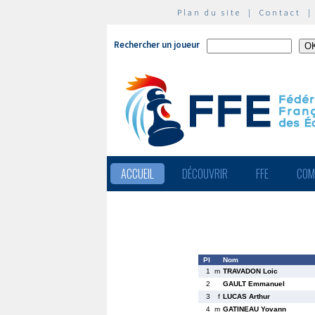
Plan du site
|
Contact
Rechercher un joueur
ACCUEIL
DÉCOUVRIR
FFE
COM
Pl
Nom
1
m
TRAVADON Loic
2
GAULT Emmanuel
3
f
LUCAS Arthur
4
m
GATINEAU Yovann