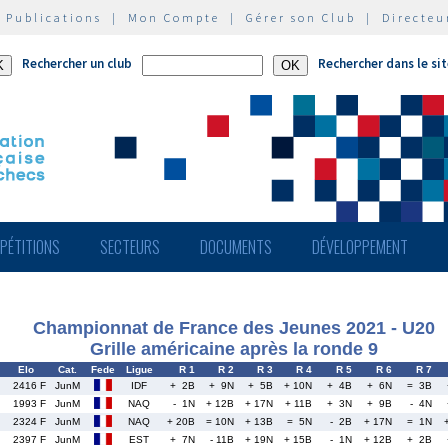
|
Publications
|
Mon Compte
|
Gérer son Club
|
Directeu
Rechercher un club
Rechercher dans le si
PÉTITIONS
SECTEURS
DOCUMENTS
DÉVELOPPEMENT
Championnat de France des Jeunes 2021 - U20
Grille américaine après la ronde 9
Elo
Cat.
Fede
Ligue
R 1
R 2
R 3
R 4
R 5
R 6
R 7
2416 F
JunM
IDF
+ 2B
+ 9N
+ 5B
+ 10N
+ 4B
+ 6N
= 3B
1993 F
JunM
NAQ
- 1N
+ 12B
+ 17N
+ 11B
+ 3N
+ 9B
- 4N
2324 F
JunM
NAQ
+ 20B
= 10N
+ 13B
= 5N
- 2B
+ 17N
= 1N
2397 F
JunM
EST
+ 7N
- 11B
+ 19N
+ 15B
- 1N
+ 12B
+ 2B