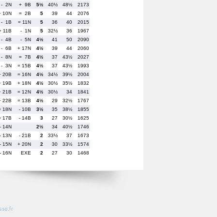
- 2N
+ 9B
5½
40½
48½
2173
+ 10N
= 2B
5
39
44
2076
- 1B
= 11N
5
36
40
2015
+ 11B
- 1N
5
32½
36
1967
- 4B
- 5N
4½
41
50
2090
- 6B
+ 17N
4½
39
44
2060
- 8N
= 7B
4½
37
43½
2027
- 3N
= 15B
4½
37
43½
1993
+ 20B
= 16N
4½
34½
39½
2004
+ 19B
+ 18N
4½
30½
35½
1832
+ 21B
= 12N
4½
30½
34
1841
+ 22B
= 13B
4½
29
32½
1767
= 18N
- 10B
3½
35
38½
1855
= 17B
- 14B
3
27
30½
1625
- 14N
2½
34
40½
1746
- 13N
- 21B
2
33½
37
1673
- 15N
+ 20N
2
30
33½
1574
- 16N
EXE
2
27
30
1468
so.fr