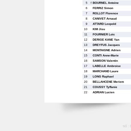
5
f
BOURNEL Antoine
6
FERRIZ Simon
7
ROLLOT Florence
8
CANIVET Arnaud
9
ATTARD Leopold
10
KIM Jisu
11
FOURNIER Loic
12
DERIGE KANE Yan
13
DREYFUS Jacques
14
MONTAIGNE Adrien
15
CONTI Anne-Marie
16
SAMSON Valentin
17
LABELLE Ambroise
18
MARCHAND Laure
19
LONG Raphael
20
BELLAHCENE Meriem
21
COUSSY Tyffanie
22
ADRIAN Lucien
tél :