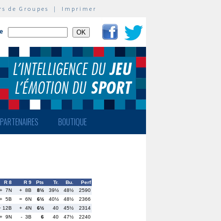
rs de Groupes
|
Imprimer
te
PARTENAIRES
BOUTIQUE
R 8
R 9
Pts
Tr.
Bu.
Perf
+ 7N
+ 8B
8½
39½
48½
2590
+ 5B
= 6N
6½
40½
48½
2366
+ 12B
+ 4N
6½
40
45½
2314
+ 9N
- 3B
6
40
47½
2240