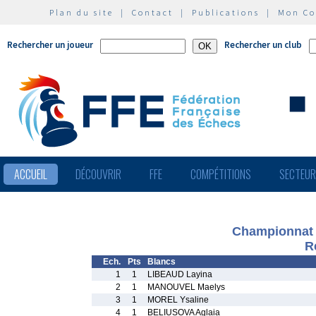
Plan du site
|
Contact
|
Publications
|
Mon C
Rechercher un joueur
Rechercher un club
ACCUEIL
DÉCOUVRIR
FFE
COMPÉTITIONS
SECTEU
Championnat 
R
Ech.
Pts
Blancs
1
1
LIBEAUD Layina
2
1
MANOUVEL Maelys
3
1
MOREL Ysaline
4
1
BELIUSOVA Aglaia