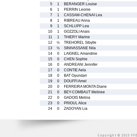
5
1
BERANGER Louise
6
1
PERRIN Leonie
7
1
CASSAM-CHENAI Lea
8
1
RIBREAU Anna
9
1
SCHLUPP Lea
10
1
GOZZOLI Anais
11
1
THIERY Marine
12
½
TREHOREL Sibylle
13
½
SINIVASSANE Nila
14
0
LAIGNEL Amandine
15
0
CHEN Sophie
16
0
ANDREANI Jennifer
17
0
CONTIE Aela
18
0
BAT Oyundari
19
0
DOUFFI Amel
20
0
FERREIRA MONTA Diane
21
0
BEY-COMBAUT Melinee
22
0
GADOIS Melina
23
0
PRIOUL Alice
24
0
ZADOYAN Lia
Copyright © 2015 FFE