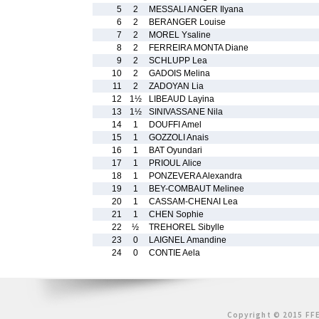
5
2
MESSALI ANGER Ilyana
6
2
BERANGER Louise
7
2
MOREL Ysaline
8
2
FERREIRA MONTA Diane
9
2
SCHLUPP Lea
10
2
GADOIS Melina
11
2
ZADOYAN Lia
12
1½
LIBEAUD Layina
13
1½
SINIVASSANE Nila
14
1
DOUFFI Amel
15
1
GOZZOLI Anais
16
1
BAT Oyundari
17
1
PRIOUL Alice
18
1
PONZEVERA Alexandra
19
1
BEY-COMBAUT Melinee
20
1
CASSAM-CHENAI Lea
21
1
CHEN Sophie
22
½
TREHOREL Sibylle
23
0
LAIGNEL Amandine
24
0
CONTIE Aela
Copyright © 2015 FFE