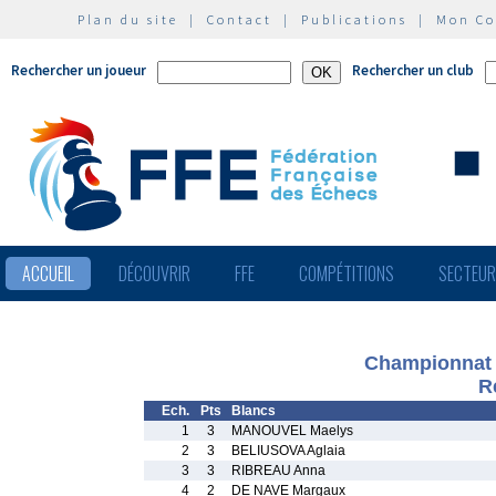
Plan du site
|
Contact
|
Publications
|
Mon C
Rechercher un joueur
Rechercher un club
ACCUEIL
DÉCOUVRIR
FFE
COMPÉTITIONS
SECTEU
Championnat 
R
Ech.
Pts
Blancs
1
3
MANOUVEL Maelys
2
3
BELIUSOVA Aglaia
3
3
RIBREAU Anna
4
2
DE NAVE Margaux