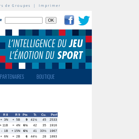
rs de Groupes
|
Imprimer
te
PARTENAIRES
BOUTIQUE
R 8
R 9
Pts
Tr.
Cu.
Perf
+ 3N
+ 5B
9
41½
45
2533
+ 11B
= 4N
6½
42
35
1916
- 1B
+ 15N
6½
41
33½
1967
+ 6N
= 2B
6
44½
28
1893