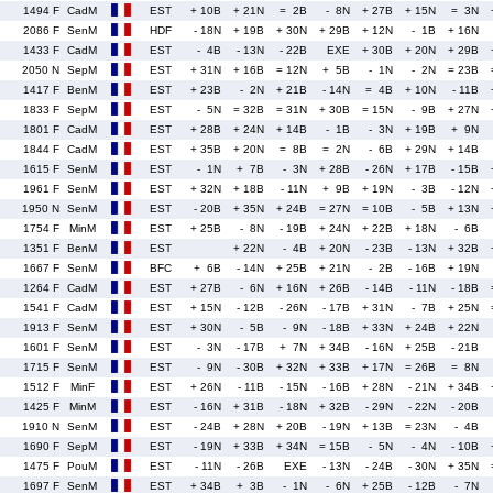
1494 F
CadM
EST
+ 10B
+ 21N
= 2B
- 8N
+ 27B
+ 15N
= 3N
2086 F
SenM
HDF
- 18N
+ 19B
+ 30N
+ 29B
+ 12N
- 1B
+ 16N
1433 F
CadM
EST
- 4B
- 13N
- 22B
EXE
+ 30B
+ 20N
+ 29B
2050 N
SepM
EST
+ 31N
+ 16B
= 12N
+ 5B
- 1N
- 2N
= 23B
1417 F
BenM
EST
+ 23B
- 2N
+ 21B
- 14N
= 4B
+ 10N
- 11B
1833 F
SepM
EST
- 5N
= 32B
= 31N
+ 30B
= 15N
- 9B
+ 27N
1801 F
CadM
EST
+ 28B
+ 24N
+ 14B
- 1B
- 3N
+ 19B
+ 9N
1844 F
CadM
EST
+ 35B
+ 20N
= 8B
= 2N
- 6B
+ 29N
+ 14B
1615 F
SenM
EST
- 1N
+ 7B
- 3N
+ 28B
- 26N
+ 17B
- 15B
1961 F
SenM
EST
+ 32N
+ 18B
- 11N
+ 9B
+ 19N
- 3B
- 12N
1950 N
SenM
EST
- 20B
+ 35N
+ 24B
= 27N
= 10B
- 5B
+ 13N
1754 F
MinM
EST
+ 25B
- 8N
- 19B
+ 24N
+ 22B
+ 18N
- 6B
1351 F
BenM
EST
+ 22N
- 4B
+ 20N
- 23B
- 13N
+ 32B
1667 F
SenM
BFC
+ 6B
- 14N
+ 25B
+ 21N
- 2B
- 16B
+ 19N
1264 F
CadM
EST
+ 27B
- 6N
+ 16N
+ 26B
- 14B
- 11N
- 18B
1541 F
CadM
EST
+ 15N
- 12B
- 26N
- 17B
+ 31N
- 7B
+ 25N
1913 F
SenM
EST
+ 30N
- 5B
- 9N
- 18B
+ 33N
+ 24B
+ 22N
1601 F
SenM
EST
- 3N
- 17B
+ 7N
+ 34B
- 16N
+ 25B
- 21B
1715 F
SenM
EST
- 9N
- 30B
+ 32N
+ 33B
+ 17N
= 26B
= 8N
1512 F
MinF
EST
+ 26N
- 11B
- 15N
- 16B
+ 28N
- 21N
+ 34B
1425 F
MinM
EST
- 16N
+ 31B
- 18N
+ 32B
- 29N
- 22N
- 20B
1910 N
SenM
EST
- 24B
+ 28N
+ 20B
- 19N
+ 13B
= 23N
- 4B
1690 F
SepM
EST
- 19N
+ 33B
+ 34N
= 15B
- 5N
- 4N
- 10B
1475 F
PouM
EST
- 11N
- 26B
EXE
- 13N
- 24B
- 30N
+ 35N
1697 F
SenM
EST
+ 34B
+ 3B
- 1N
- 6N
+ 25B
- 12B
- 7N