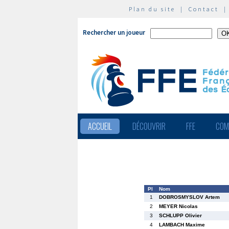
Plan du site
|
Contact
Rechercher un joueur
ACCUEIL
DÉCOUVRIR
FFE
COM
Pl
Nom
1
DOBROSMYSLOV Artem
2
MEYER Nicolas
3
SCHLUPP Olivier
4
LAMBACH Maxime