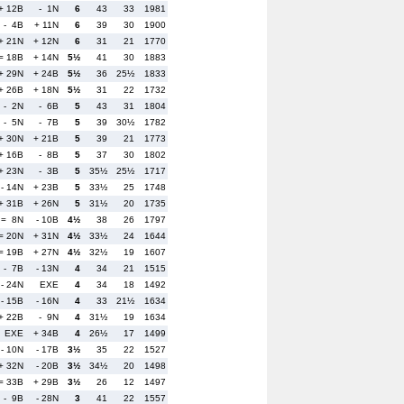
+ 12B
- 1N
6
43
33
1981
- 4B
+ 11N
6
39
30
1900
+ 21N
+ 12N
6
31
21
1770
= 18B
+ 14N
5½
41
30
1883
+ 29N
+ 24B
5½
36
25½
1833
+ 26B
+ 18N
5½
31
22
1732
- 2N
- 6B
5
43
31
1804
- 5N
- 7B
5
39
30½
1782
+ 30N
+ 21B
5
39
21
1773
+ 16B
- 8B
5
37
30
1802
+ 23N
- 3B
5
35½
25½
1717
- 14N
+ 23B
5
33½
25
1748
+ 31B
+ 26N
5
31½
20
1735
= 8N
- 10B
4½
38
26
1797
= 20N
+ 31N
4½
33½
24
1644
= 19B
+ 27N
4½
32½
19
1607
- 7B
- 13N
4
34
21
1515
- 24N
EXE
4
34
18
1492
- 15B
- 16N
4
33
21½
1634
+ 22B
- 9N
4
31½
19
1634
EXE
+ 34B
4
26½
17
1499
- 10N
- 17B
3½
35
22
1527
+ 32N
- 20B
3½
34½
20
1498
= 33B
+ 29B
3½
26
12
1497
- 9B
- 28N
3
41
22
1557