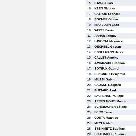
5
STAUB Elias
6
KERN Nicolas
7
CAYROU Leonard
8
ROCHER Olivier
9
IINO JUBIN Enzo
10
WEISS Denis
11
ARHAN Tanguy
12
LAVOCAT Maxence
13
OECHSEL Gaetan
14
ENGELMANN Herve
15
CALLET Antoine
16
JAVADZADEH Kenan
17
SOYEUX Gabriel
18
SPAGNOLI Benjamin
19
MILESI Gabin
20
CAUSSE Gaspard
21
BUTTARD Axel
22
LACHENAL Philippe
23
ARRES MOUTI Mounir
24
SCHEBACHER Solene
25
BERG Timeo
26
COSTA Matthieu
27
MEYER Marc
28
STEINMETZ Baptiste
29
SCHEBACHER Lionel