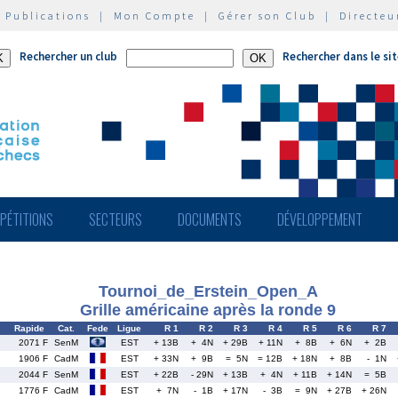
|
Publications
|
Mon Compte
|
Gérer son Club
|
Directeu
Rechercher un club
Rechercher dans le si
PÉTITIONS
SECTEURS
DOCUMENTS
DÉVELOPPEMENT
Tournoi_de_Erstein_Open_A
Grille américaine après la ronde 9
Rapide
Cat.
Fede
Ligue
R 1
R 2
R 3
R 4
R 5
R 6
R 7
2071 F
SenM
EST
+ 13B
+ 4N
+ 29B
+ 11N
+ 8B
+ 6N
+ 2B
1906 F
CadM
EST
+ 33N
+ 9B
= 5N
= 12B
+ 18N
+ 8B
- 1N
2044 F
SenM
EST
+ 22B
- 29N
+ 13B
+ 4N
+ 11B
+ 14N
= 5B
1776 F
CadM
EST
+ 7N
- 1B
+ 17N
- 3B
= 9N
+ 27B
+ 26N