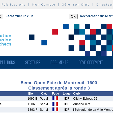
|
Publications
|
Mon Compte
|
Gérer son Club
|
Directeu
Rechercher un club
Rechercher dans le si
PÉTITIONS
SECTEURS
DOCUMENTS
DÉVELOPPEMENT
5eme Open Fide de Montreuil -1600
Classement après la ronde 3
Elo
Cat.
Fede
Ligue
Club
1099 E
PupM
IDF
Clichy-Echecs-92
e
1506 F
SepM
IDF
Aubervilliers
1393 F
SenM
IDF
l'Echiquier de La Ville Montre