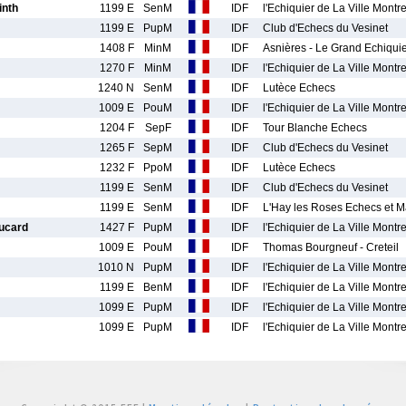
nth
1199 E
SenM
IDF
l'Echiquier de La Ville Montre
1199 E
PupM
IDF
Club d'Echecs du Vesinet
1408 F
MinM
IDF
Asnières - Le Grand Echiqui
1270 F
MinM
IDF
l'Echiquier de La Ville Montre
1240 N
SenM
IDF
Lutèce Echecs
1009 E
PouM
IDF
l'Echiquier de La Ville Montre
1204 F
SepF
IDF
Tour Blanche Echecs
1265 F
SepM
IDF
Club d'Echecs du Vesinet
1232 F
PpoM
IDF
Lutèce Echecs
1199 E
SenM
IDF
Club d'Echecs du Vesinet
1199 E
SenM
IDF
L'Hay les Roses Echecs et M
ucard
1427 F
PupM
IDF
l'Echiquier de La Ville Montre
1009 E
PouM
IDF
Thomas Bourgneuf - Creteil
1010 N
PupM
IDF
l'Echiquier de La Ville Montre
1199 E
BenM
IDF
l'Echiquier de La Ville Montre
1099 E
PupM
IDF
l'Echiquier de La Ville Montre
1099 E
PupM
IDF
l'Echiquier de La Ville Montre