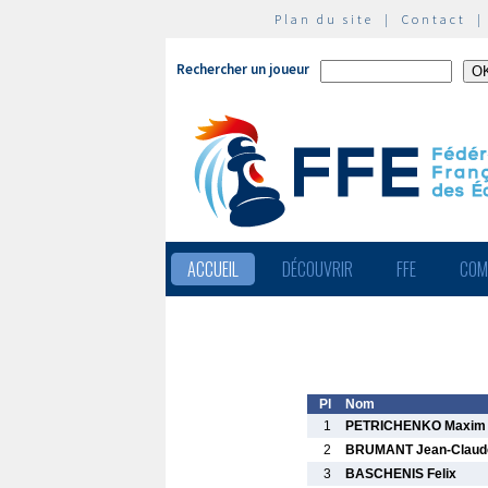
Plan du site
|
Contact
Rechercher un joueur
ACCUEIL
DÉCOUVRIR
FFE
COM
Pl
Nom
1
PETRICHENKO Maxim
2
BRUMANT Jean-Claud
3
BASCHENIS Felix