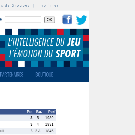
rs de Groupes
|
Imprimer
te
PARTENAIRES
BOUTIQUE
Pts
Bu.
Perf
3
5
1989
3
4
1931
uil
3
3½
1845