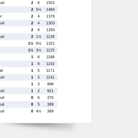
uil
2
6
1501
2
5½
1484
er
2
4
1376
uil
2
4
1303
2
4
1293
uil
2
1½
1128
1½
6½
1321
1½
3½
1125
1
6
1188
1
6
1142
at
1
5
1171
uil
1
5
1141
1
3
998
uil
1
2
921
uil
0
6
370
uil
0
5
389
uil
0
4½
389