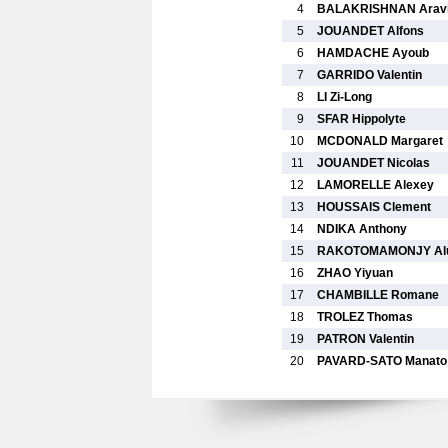
4
BALAKRISHNAN Aravi
5
JOUANDET Alfons
6
HAMDACHE Ayoub
7
GARRIDO Valentin
8
LI Zi-Long
9
SFAR Hippolyte
10
MCDONALD Margaret
11
JOUANDET Nicolas
12
LAMORELLE Alexey
13
HOUSSAIS Clement
14
NDIKA Anthony
15
RAKOTOMAMONJY Al
16
ZHAO Yiyuan
17
CHAMBILLE Romane
18
TROLEZ Thomas
19
PATRON Valentin
20
PAVARD-SATO Manato