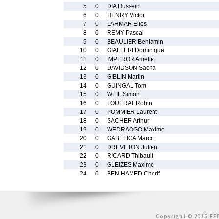
5
0
DIA Hussein
6
0
HENRY Victor
7
0
LAHMAR Elies
8
0
REMY Pascal
9
0
BEAULIER Benjamin
10
0
GIAFFERI Dominique
11
0
IMPEROR Amelie
12
0
DAVIDSON Sacha
13
0
GIBLIN Martin
14
0
GUINGAL Tom
15
0
WEIL Simon
16
0
LOUERAT Robin
17
0
POMMIER Laurent
18
0
SACHER Arthur
19
0
WEDRAOGO Maxime
20
0
GABELICA Marco
21
0
DREVETON Julien
22
0
RICARD Thibault
23
0
GLEIZES Maxime
24
0
BEN HAMED Cherif
Copyright © 2015 FFE