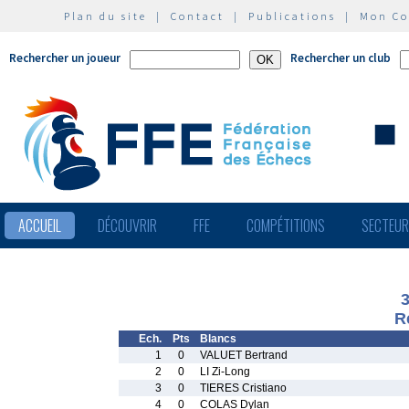
Plan du site
|
Contact
|
Publications
|
Mon C
Rechercher un joueur
Rechercher un club
ACCUEIL
DÉCOUVRIR
FFE
COMPÉTITIONS
SECTEU
R
Ech.
Pts
Blancs
1
0
VALUET Bertrand
2
0
LI Zi-Long
3
0
TIERES Cristiano
4
0
COLAS Dylan