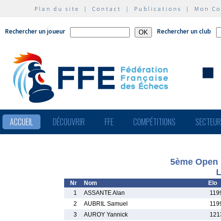
Plan du site
|
Contact
|
Publications
|
Mon C
Rechercher un joueur
Rechercher un club
ACCUEIL
DÉCOUVRIR
FFE
COMPÉTITIONS
SECTEU
5ème Open 
L
Nr
Nom
Elo
1
ASSANTE Alan
119
2
AUBRIL Samuel
119
3
AUROY Yannick
121