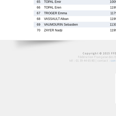
65
TOPAL Emir
100
66
TOPAL Eren
119
67
TROGER Emma
117
68
VASSAULT Alban
119
69
VAUMOURIN Sebastien
113
70
ZAYER Nadji
119
Copyright © 2015 FFE
Fédération Française des 
tél :
01 39 44 65 80
| contact :
con