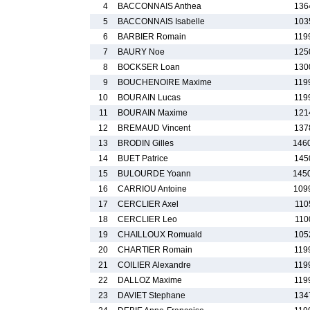
4
BACCONNAIS Anthea
136
5
BACCONNAIS Isabelle
103
6
BARBIER Romain
119
7
BAURY Noe
125
8
BOCKSER Loan
130
9
BOUCHENOIRE Maxime
119
10
BOURAIN Lucas
119
11
BOURAIN Maxime
121
12
BREMAUD Vincent
137
13
BRODIN Gilles
146
14
BUET Patrice
145
15
BULOURDE Yoann
145
16
CARRIOU Antoine
109
17
CERCLIER Axel
110
18
CERCLIER Leo
110
19
CHAILLOUX Romuald
105
20
CHARTIER Romain
119
21
COILIER Alexandre
119
22
DALLOZ Maxime
119
23
DAVIET Stephane
134