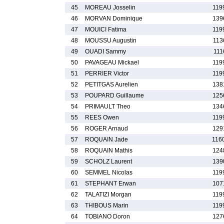
45
MOREAU Josselin
119
46
MORVAN Dominique
139
47
MOUICI Fatima
119
48
MOUSSU Augustin
113
49
OUADI Sammy
111
50
PAVAGEAU Mickael
119
51
PERRIER Victor
119
52
PETITGAS Aurelien
138
53
POUPARD Guillaume
125
54
PRIMAULT Theo
134
55
REES Owen
119
56
ROGER Arnaud
129
57
ROQUAIN Jade
116
58
ROQUAIN Mathis
124
59
SCHOLZ Laurent
139
60
SEMMEL Nicolas
119
61
STEPHANT Erwan
107
62
TALATIZI Morgan
119
63
THIBOUS Marin
119
64
TOBIANO Doron
127