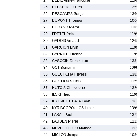
24
DEBIE Anne-Francoise
119
25
DELATTRE Julien
125
26
DESCAMPS Serge
136
27
DUPONT Thomas
106
28
DURAND Pierre
118
29
FRETEL Yohan
119
30
GADOIS Arnaud
126
31
GARCION Elvin
119
32
GARNIER Etienne
119
33
GASCOIN Dominique
133
34
GOT Benjamin
109
35
GUECHCHATI Ilyess
138
36
GUICHOUX Elouan
115
37
HUTOIS Christophe
132
38
ILSKI Theo
119
39
KIYENDE LIBATA Evan
126
40
KYRIACOPOULOS Ismael
139
41
LABAL Paul
137
42
LAUDEN Pierre
122
43
MEVEL-LELOU Matheo
136
44
MICLON Jacques
108