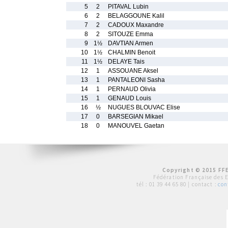
5
2
PITAVAL Lubin
6
2
BELAGGOUNE Kalil
7
2
CADOUX Maxandre
8
2
SITOUZE Emma
9
1½
DAVTIAN Armen
10
1½
CHALMIN Benoit
11
1½
DELAYE Tais
12
1
ASSOUANE Aksel
13
1
PANTALEONI Sasha
14
1
PERNAUD Olivia
15
1
GENAUD Louis
16
½
NUGUES BLOUVAC Elise
17
0
BARSEGIAN Mikael
18
0
MANOUVEL Gaetan
Copyright © 2015 FFE
Fédération Française des 
tél :
01 39 44 65 80
| contact :
con