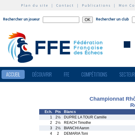
Plan du site
|
Contact
|
Publications
|
Mon C
Rechercher un joueur
Rechercher un club
ACCUEIL
DÉCOUVRIR
FFE
COMPÉTITIONS
SECTEU
Championnat Rhô
R
Ech.
Pts
Blancs
1
2½
DUPRE LA TOUR Camille
2
2½
REACH Timothe
3
2½
BIANCHI Aaron
4
2
DEMARIA Toni