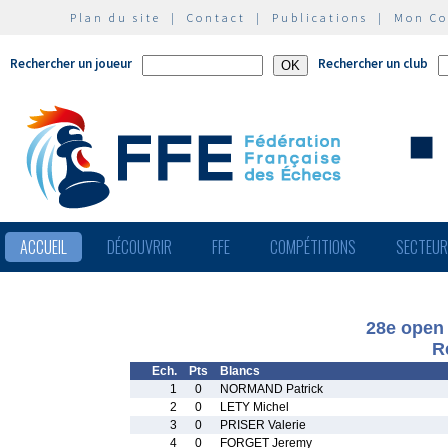
Plan du site
|
Contact
|
Publications
|
Mon C
Rechercher un joueur
Rechercher un club
ACCUEIL
DÉCOUVRIR
FFE
COMPÉTITIONS
SECTEU
28e open 
R
Ech.
Pts
Blancs
1
0
NORMAND Patrick
2
0
LETY Michel
3
0
PRISER Valerie
4
0
FORGET Jeremy