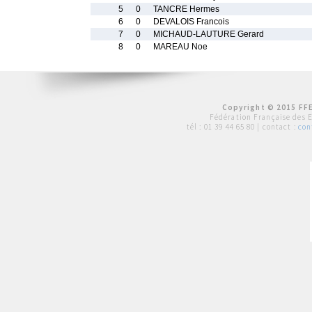
5
0
TANCRE Hermes
6
0
DEVALOIS Francois
7
0
MICHAUD-LAUTURE Gerard
8
0
MAREAU Noe
Copyright © 2015 FFE
Fédération Française des 
tél :
01 39 44 65 80
| contact :
con