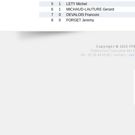
5
1
LETY Michel
6
1
MICHAUD-LAUTURE Gerard
7
0
DEVALOIS Francois
8
0
FORGET Jeremy
Copyright © 2015 FFE
Fédération Française des 
tél :
01 39 44 65 80
| contact :
con