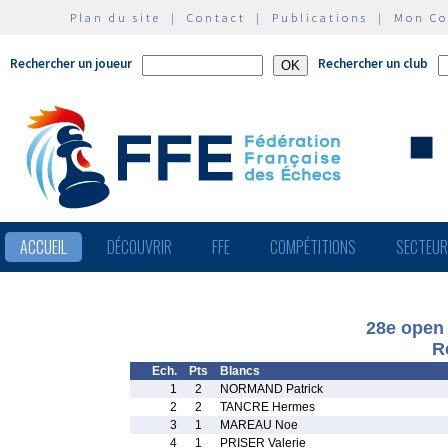
Plan du site
|
Contact
|
Publications
|
Mon C
Rechercher un joueur
Rechercher un club
ACCUEIL
DÉCOUVRIR
FFE
COMPÉTITIONS
SECTEU
28e open 
R
Ech.
Pts
Blancs
1
2
NORMAND Patrick
2
2
TANCRE Hermes
3
1
MAREAU Noe
4
1
PRISER Valerie