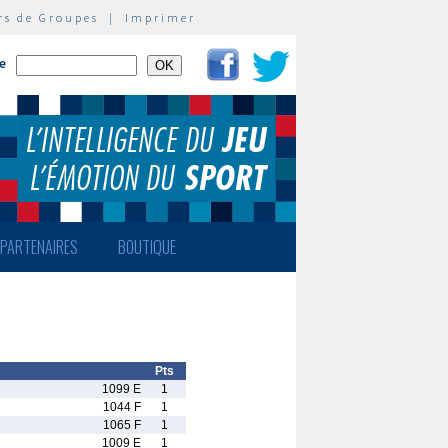
rs de Groupes
|
Imprimer
te
PARTENAIRES
BOUTIQUE
Pts
1099 E
1
1044 F
1
1065 F
1
1009 E
1