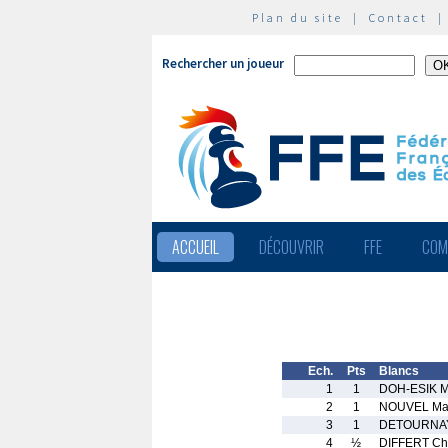
Plan du site
|
Contact
Rechercher un joueur
ACCUEIL
DÉCOUVRIR
FFE
COM
Ech.
Pts
Blancs
1
1
DOH-ESIK M
2
1
NOUVEL Ma
3
1
DETOURNAY
4
½
DIFFERT Chr