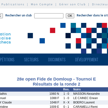
|
Publications
|
Mon Compte
|
Gérer son Club
|
Directeu
Rechercher un club
Rechercher dans le si
PÉTITIONS
SECTEURS
DOCUMENTS
DÉVELOPPEMENT
28e open Fide de Domloup - Tournoi E
Résultats de la ronde 2
Res.
Noirs
athis
1060 N
1 - 0
MASSON Alexandre
nuel
1088 F
1 - 0
LE CAINEC Erwan
 Claude
1048 F
X - X
BOERO Laurent
istine
1009 E
0 - 1
CARAMELLI Remi