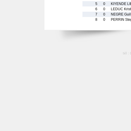
5
0
KIYENDE LI
6
0
LEDUC Krist
7
0
NEGRE Guil
8
0
PERRIN Ste
tél :