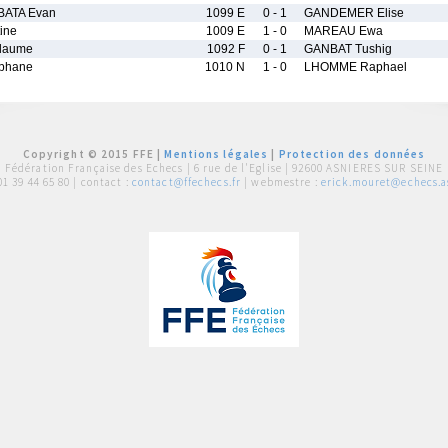
BATA Evan
1099 E
0 - 1
GANDEMER Elise
ine
1009 E
1 - 0
MAREAU Ewa
laume
1092 F
0 - 1
GANBAT Tushig
phane
1010 N
1 - 0
LHOMME Raphael
Copyright © 2015 FFE |
Mentions légales
|
Protection des données
Fédération Française des Echecs |
6 rue de l'Eglise | 92600 ASNIERES SUR SEINE
01 39 44 65 80
| contact :
contact@ffechecs.fr
| webmestre :
erick.mouret@echecs.as