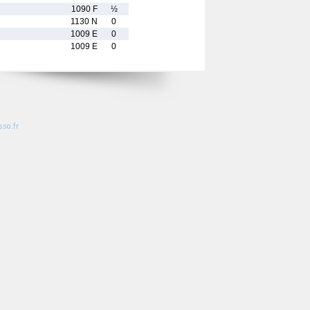
1090 F
½
1130 N
0
1009 E
0
1009 E
0
so.fr