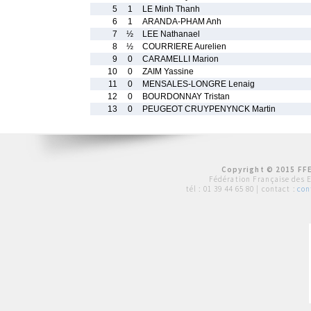
5
1
LE Minh Thanh
6
1
ARANDA-PHAM Anh
7
½
LEE Nathanael
8
½
COURRIERE Aurelien
9
0
CARAMELLI Marion
10
0
ZAIM Yassine
11
0
MENSALES-LONGRE Lenaig
12
0
BOURDONNAY Tristan
13
0
PEUGEOT CRUYPENYNCK Martin
Copyright © 2015 FFE
Fédération Française des 
tél :
01 39 44 65 80
| contact :
con