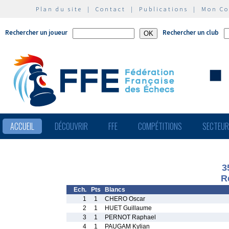
Plan du site
|
Contact
|
Publications
|
Mon C
Rechercher un joueur
Rechercher un club
ACCUEIL
DÉCOUVRIR
FFE
COMPÉTITIONS
SECTEU
3
R
Ech.
Pts
Blancs
1
1
CHERO Oscar
2
1
HUET Guillaume
3
1
PERNOT Raphael
4
1
PAUGAM Kylian