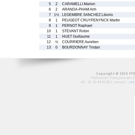
5
2
CARAMELLI Marion
6
2
ARANDA-PHAM Anh
7
1½
LEGEMBRE SANCHEZ Liborio
8
1
PEUGEOT CRUYPENYNCK Martin
9
1
PERNOT Raphael
10
1
STEVANT Robin
11
1
HUET Guillaume
12
½
COURRIERE Aurelien
13
0
BOURDONNAY Tristan
Copyright © 2015 FFE
Fédération Française des 
tél :
01 39 44 65 80
| contact :
con