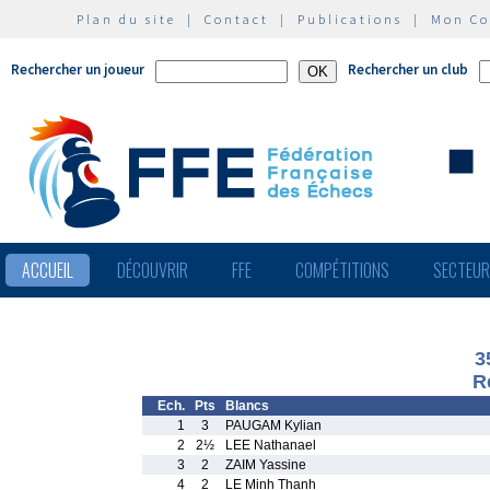
Plan du site
|
Contact
|
Publications
|
Mon C
Rechercher un joueur
Rechercher un club
ACCUEIL
DÉCOUVRIR
FFE
COMPÉTITIONS
SECTEU
3
R
Ech.
Pts
Blancs
1
3
PAUGAM Kylian
2
2½
LEE Nathanael
3
2
ZAIM Yassine
4
2
LE Minh Thanh